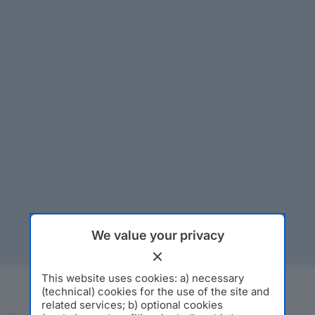
We value your privacy
This website uses cookies: a) necessary
(technical) cookies for the use of the site and
related services; b) optional cookies