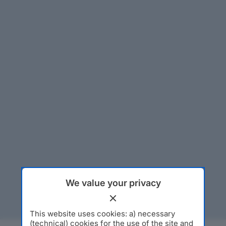
We value your privacy
This website uses cookies: a) necessary
(technical) cookies for the use of the site and