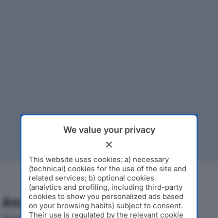
We value your privacy
This website uses cookies: a) necessary
(technical) cookies for the use of the site and
related services; b) optional cookies
(analytics and profiling, including third-party
cookies to show you personalized ads based
Analisi Economica 2019-2024
on your browsing habits) subject to consent.
Their use is regulated by the relevant cookie