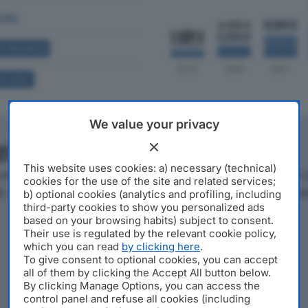
dia
A BILANCIO
A SOCI
We value your privacy
azienda
This website uses cookies: a) necessary (technical)
azienda con sede a Milano, in Piazzale Giulio Cesare 9, 
cookies for the use of the site and related services;
 l'azienda si posiziona al 2.240° posto nella classifica prov
b) optional cookies (analytics and profiling, including
third-party cookies to show you personalized ads
based on your browsing habits) subject to consent.
Their use is regulated by the relevant cookie policy,
which you can read
by clicking here
.
To give consent to optional cookies, you can accept
all of them by clicking the Accept All button below.
By clicking Manage Options, you can access the
control panel and refuse all cookies (including