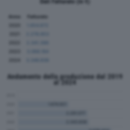
Dati Fatturato (in €)
Anno
Fatturato
2020
1.654.872
2021
2.278.853
2022
2.341.396
2023
3.068.184
2024
3.346.836
Andamento della produzione dal 2019
al 2024