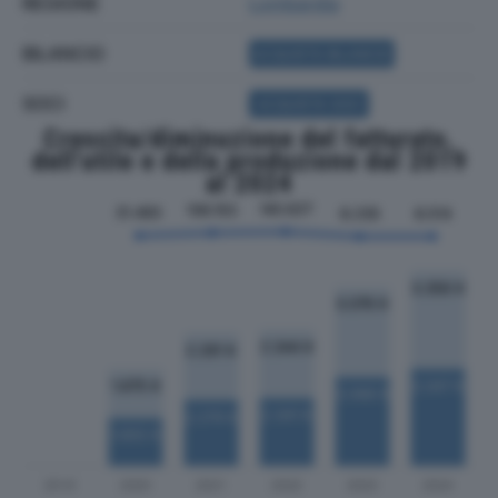
REGIONE
Lombardia
BILANCIO
ACQUISTA BILANCIO
SOCI
ACQUISTA SOCI
Crescita/diminuzione del fatturato,
dell'utile e della produzione dal 2019
al 2024