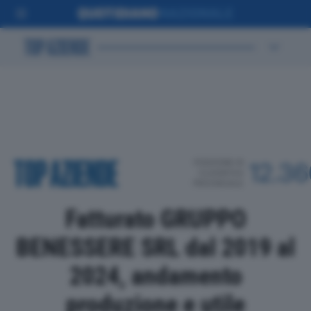
POSIZIONE IN
12.3
CLASSIFICA
PROVINCIALE
Fatturato GRUPPO
BENESSERE SRL dal 2019 al
2024, andamento
produzione e utile