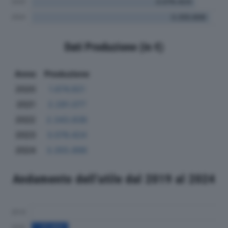
Dati Produzione (in €)
Anno
Produzione
2020
1.674.921
2021
2.291.077
2022
2.343.838
2023
3.076.424
2024
3.355.898
Andamento dell'utile dal 2019 al 2024