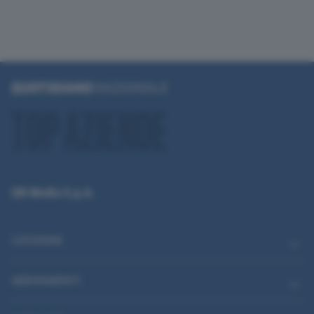
QN Media S.p.A.
CATEGORIE
ABBONAMENTI