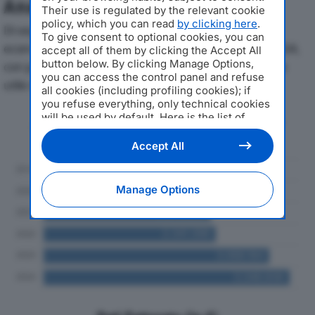
Analisi Economica 2019-2024
Their use is regulated by the relevant cookie
policy, which you can read
by clicking here
.
Di seguito l'andamento dei principali indicatori
To give consent to optional cookies, you can
economici di GRUPPO BENESSERE SRLdal 2019 al 2024,
accept all of them by clicking the Accept All
button below. By clicking Manage Options,
con particolare attenzione a fatturato, produzione e
you can access the control panel and refuse
utile d'esercizio.
all cookies (including profiling cookies); if
you refuse everything, only technical cookies
will be used by default. Here is the list of
Andamento del fatturato dal 2019
providers
. Cookie consent will be stored and
al 2024
applied also to the other websites of
Accept All
Editoriale Nazionale and their subdomains. By
expressing your choice on this site, you will
therefore not be asked again on other
Manage Options
Editoriale Nazionale websites that use the
same consent management platform (CMP).
You can still modify or withdraw your choice
at any time through the “Privacy Settings”
section.