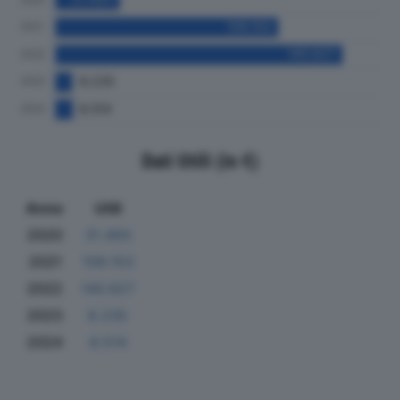
Dati Utili (in €)
Anno
Utili
2020
31.493
2021
109.153
2022
140.627
2023
8.235
2024
8.514