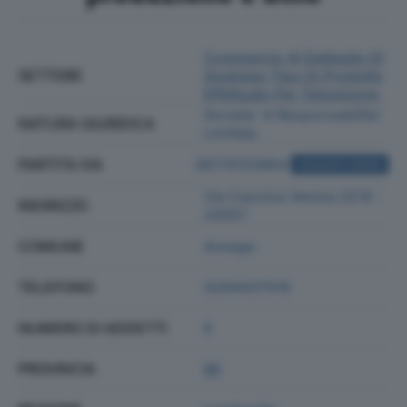
Commercio Al Dettaglio Di
SETTORE
Qualsiasi Tipo Di Prodotto
Effettuato Per Televisione
Societa' A Responsabilita'
NATURA GIURIDICA
Limitata
PARTITA IVA
08174150964
ACQUISTA VISURA
Via Cascina Venina 20 B -
INDIRIZZO
20057
COMUNE
Assago
TELEFONO
0294437019
NUMERO DI ADDETTI
6
PROVINCIA
MI