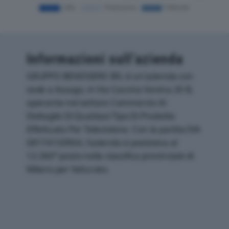
Informazioni sull’azienda
GRUPPO BENESSERE SRL è un'azienda con
sede a Assago, in Via Cascina Venina 20 B,
operante nel settore Commercio Al
Dettaglio Di Qualsiasi Tipo Di Prodotto
Effettuato Per Televisione. Con la partita IVA
08174150964, l'azienda si posiziona al
12.360° posto nella classifica provinciale di
Milano per fatturato.