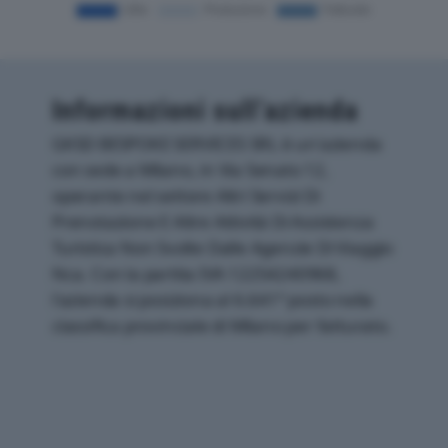
Informazioni sull’azienda
GKSD BESPOKE SERVICES SRL è un'azienda
con sede a Milano, in Via Senato 12,
operante nel settore Altri Servizi Di
Prenotazione E Altre Attività Di Assistenza
Turistica Non Svolte Dalle Agenzie Di Viaggio
Nca. Con la partita IVA 12254240968,
l'azienda si posiziona al 6.641° posto nella
classifica provinciale di Milano per fatturato.