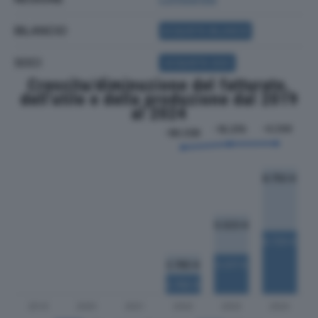
BILANCIO
ACQUISTA BILANCIO
SOCI
ACQUISTA SOCI
Crescita/diminuzione del fatturato,
dell'utile e della produzione dal 2019
al 2024