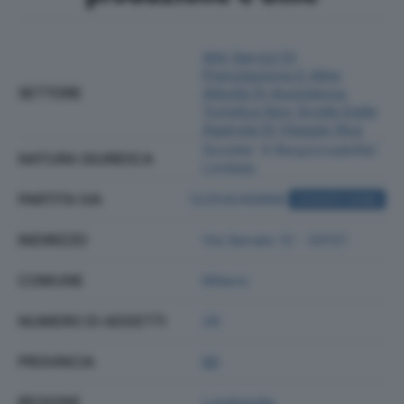
Altri Servizi Di
Prenotazione E Altre
SETTORE
Attività Di Assistenza
Turistica Non Svolte Dalle
Agenzie Di Viaggio Nca
Societa' A Responsabilita'
NATURA GIURIDICA
Limitata
PARTITA IVA
12254240968
ACQUISTA VISURA
INDIRIZZO
Via Senato 12 - 20121
COMUNE
Milano
NUMERO DI ADDETTI
28
PROVINCIA
MI
REGIONE
Lombardia