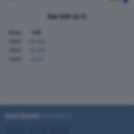
Dati Utili (in €)
Anno
Utili
2022
-96.038
2023
-16.374
2024
-4.244