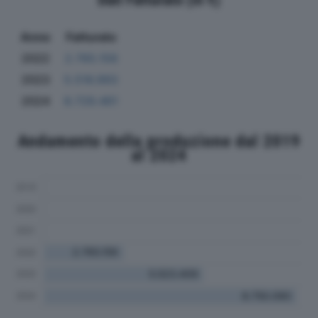
Anno
Fatturato
2022
2.765.156
2023
5.516.993
2024
8.729.461
Andamento della produzione dal 2019
al 2024