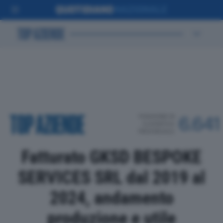
POSIZIONE IN
6.641
CLASSIFICA
PROVINCIALE
Fatturato GKSD BESPOKE
SERVICES SRL dal 2019 al
2024, andamento
produzione e utile