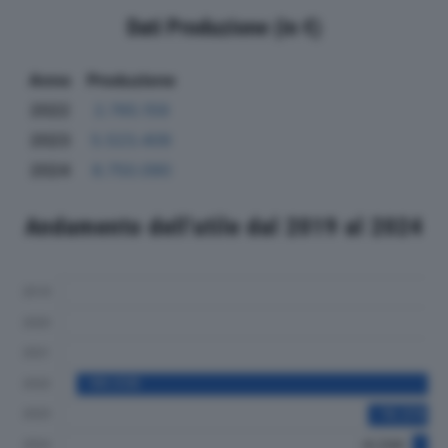
Dati Produzione (in €)
Anno
Produzione
2022
2.765.159
2023
5.523.409
2024
8.750.090
Andamento dell'utile dal 2019 al 2024