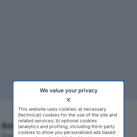
We value your privacy
This website uses cookies: a) necessary
(technical) cookies for the use of the site and
related services; b) optional cookies
Analisi Economica 2019-2024
(analytics and profiling, including third-party
cookies to show you personalized ads based
Di seguito l'andamento dei principali indicatori