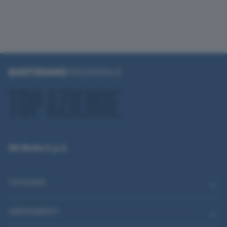
QN Media S.p.A.
CATEGORIE
ABBONAMENTI