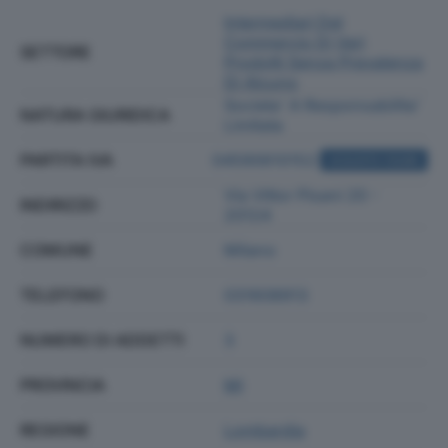
Intermediari Del
Commercio Di Vari
SETTORE
Prodotti Senza Prevalenza
Di Alcuno
Societa' A Responsabilita'
NATURA GIURIDICA
Limitata
PARTITA IVA
04590610152
ACQUISTA VISURA
Via Vittor Pisani 20 -
INDIRIZZO
20124
COMUNE
Milano
TELEFONO
031608913
NUMERO DI ADDETTI
3
PROVINCIA
MI
REGIONE
Lombardia