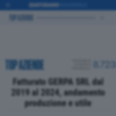
POSIZIONE IN
8.723
CLASSIFICA
PROVINCIALE
Fatturato GERPA SRL dal
2019 al 2024, andamento
produzione e utile