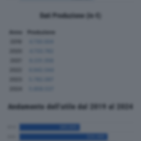
Dati Produzione (in €)
Anno
Produzione
2019
4.730.004
2020
4.733.782
2021
8.231.358
2022
6.942.044
2023
5.782.097
2024
5.858.537
Andamento dell'utile dal 2019 al 2024