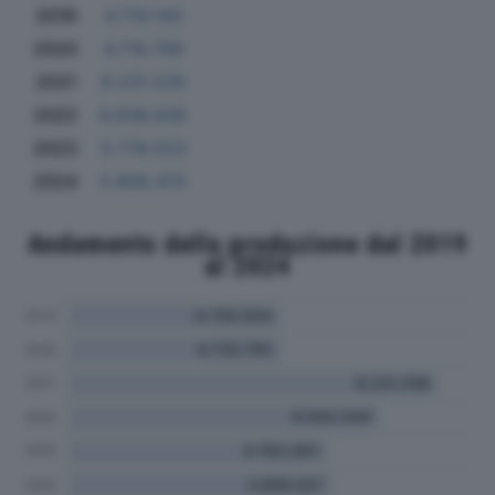
2019
4.719.140
2020
4.718.749
2021
8.231.229
2022
6.938.636
2023
5.778.553
2024
5.858.470
Andamento della produzione dal 2019
al 2024