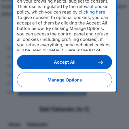
on your browsing habits) subject to consent.
economici di GERPA SRLdal 2019 al 2024, con particolare
Their use is regulated by the relevant cookie
policy, which you can read
by clicking here
.
attenzione a fatturato, produzione e utile d'esercizio.
To give consent to optional cookies, you can
accept all of them by clicking the Accept All
Andamento del fatturato dal 2019
button below. By clicking Manage Options,
you can access the control panel and refuse
al 2024
all cookies (including profiling cookies); if
you refuse everything, only technical cookies
will be used by default. Here is the list of
providers
. Cookie consent will be stored and
applied also to the other websites of
Accept All
Editoriale Nazionale and their subdomains. By
expressing your choice on this site, you will
therefore not be asked again on other
Manage Options
Editoriale Nazionale websites that use the
same consent management platform (CMP).
You can still modify or withdraw your choice
at any time through the “Privacy Settings”
section.
Dati Fatturato (in €)
Anno
Fatturato