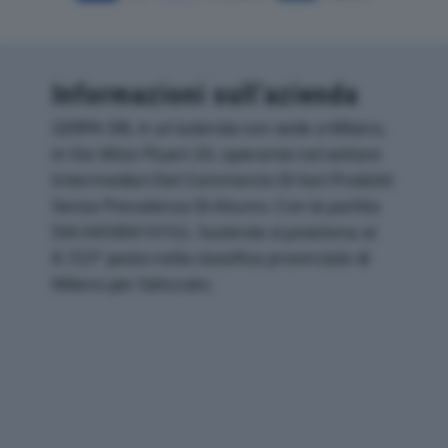
Informazioni sull’azienda
GERPA SRL è un'azienda con sede a Milano,
in Via Vittor Pisani 20, operante nel settore
Intermediari Del Commercio Di Vari Prodotti
Senza Prevalenza Di Alcuno. Con la partita
IVA 04590610152, l'azienda si posiziona al
8.723° posto nella classifica provinciale di
Milano per fatturato.