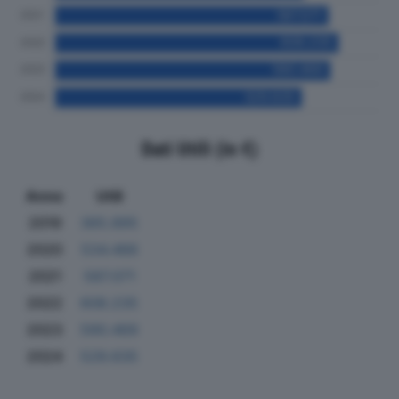
Dati Utili (in €)
Anno
Utili
2019
365.895
2020
534.466
2021
587.071
2022
608.235
2023
590.469
2024
529.635