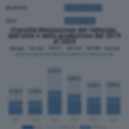
BILANCIO
ACQUISTA BILANCIO
SOCI
ACQUISTA SOCI
Crescita/diminuzione del fatturato,
dell'utile e della produzione dal 2019
al 2024