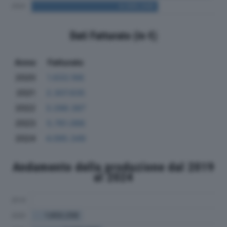
Dati Fatturato (in €)
Anno
Fatturato
2020
1.633.166
2021
2.307.635
2022
3.288.387
2023
5.761.066
2024
4.095.349
Andamento della produzione dal 2019
al 2024