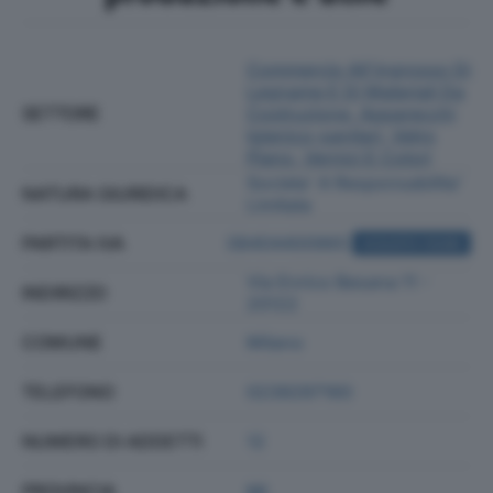
Commercio All'ingrosso Di
Legname E Di Materiali Da
SETTORE
Costruzione, Apparecchi
Igienico-sanitari, Vetro
Piano, Vernici E Colori
Societa' A Responsabilita'
NATURA GIURIDICA
Limitata
PARTITA IVA
08404400965
ACQUISTA VISURA
Via Enrico Besana 11 -
INDIRIZZO
20122
COMUNE
Milano
TELEFONO
0239297160
NUMERO DI ADDETTI
12
PROVINCIA
MI