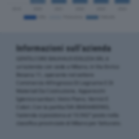
Informazioni sull’azienda
GENTILCORE BAUHAUS EDILIZIA SRL è
un'azienda con sede a Milano, in Via Enrico
Besana 11, operante nel settore
Commercio All'ingrosso Di Legname E Di
Materiali Da Costruzione, Apparecchi
Igienico-sanitari, Vetro Piano, Vernici E
Colori. Con la partita IVA 08404400965,
l'azienda si posiziona al 10.942° posto nella
classifica provinciale di Milano per fatturato.