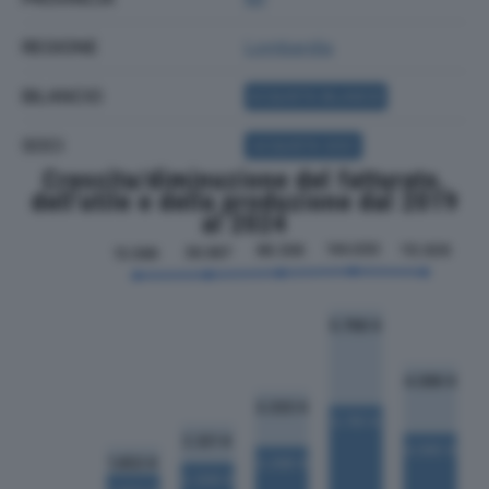
REGIONE
Lombardia
BILANCIO
ACQUISTA BILANCIO
SOCI
ACQUISTA SOCI
Crescita/diminuzione del fatturato,
dell'utile e della produzione dal 2019
al 2024