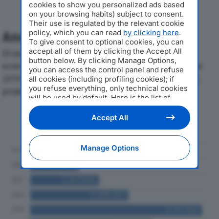
cookies to show you personalized ads based
on your browsing habits) subject to consent.
Their use is regulated by the relevant cookie
policy, which you can read
by clicking here
.
Analisi Economica 2019-2024
To give consent to optional cookies, you can
accept all of them by clicking the Accept All
Di seguito l'andamento dei principali indicatori
button below. By clicking Manage Options,
economici di GENTILCORE BAUHAUS EDILIZIA SRLdal
you can access the control panel and refuse
2019 al 2024, con particolare attenzione a fatturato,
all cookies (including profiling cookies); if
you refuse everything, only technical cookies
produzione e utile d'esercizio.
will be used by default. Here is the list of
providers
. Cookie consent will be stored and
applied also to the other websites of
Andamento del fatturato dal 2019
Accept All
Editoriale Nazionale and their subdomains. By
al 2024
expressing your choice on this site, you will
therefore not be asked again on other
Manage Options
Editoriale Nazionale websites that use the
same consent management platform (CMP).
You can still modify or withdraw your choice
at any time through the “Privacy Settings”
section.