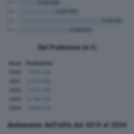
Dati Produzione (in €)
Anno
Produzione
2020
1.653.259
2021
2.320.636
2022
3.332.780
2023
5.768.316
2024
4.098.976
Andamento dell'utile dal 2019 al 2024