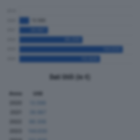
Dati Utili (in €)
Anno
Utili
2020
13.588
2021
39.967
2022
88.306
2023
144.630