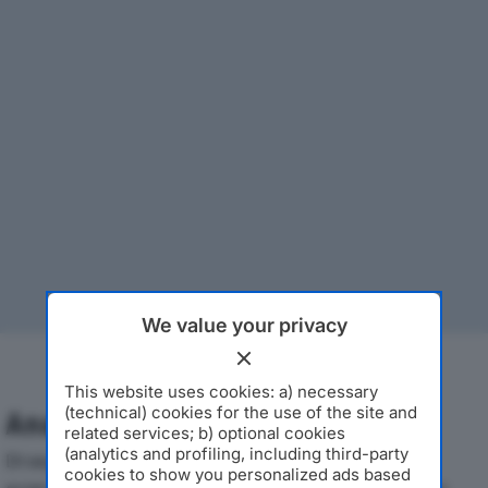
We value your privacy
This website uses cookies: a) necessary
(technical) cookies for the use of the site and
Analisi Economica 2019-2024
related services; b) optional cookies
(analytics and profiling, including third-party
Di seguito l'andamento dei principali indicatori
cookies to show you personalized ads based