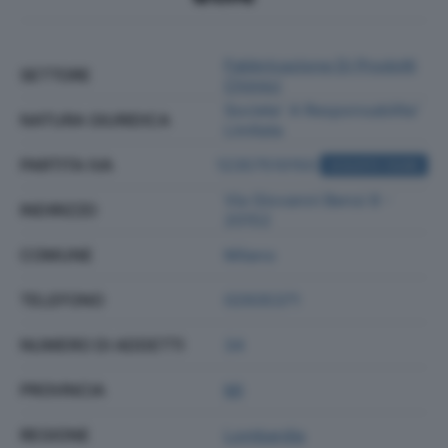
Fabbricazione Di Prodotti
SETTORE
Chimici
Societa' A Responsabilita'
NATURA GIURIDICA
Limitata
PARTITA IVA
12357510150
ACQUISTA VISURA
Via Giovanni Bensi 8 -
INDIRIZZO
20152
COMUNE
Milano
TELEFONO
02935371
NUMERO DI ADDETTI
34
PROVINCIA
MI
REGIONE
Lombardia