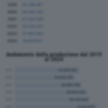
2019
32.346.457
2020
28.940.332
2021
33.343.598
2022
36.024.762
2023
37.460.069
2024
34.844.877
Andamento della produzione dal 2019
al 2024