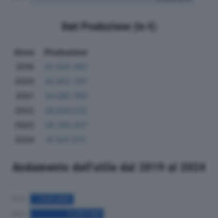
Dati Produzione (in €)
Anno
Produzione
2019
32.828.382
2020
30.652.797
2021
34.085.799
2022
36.844.533
2023
38.305.937
2024
41.641.675
Andamento dell'utile dal 2019 al 2024