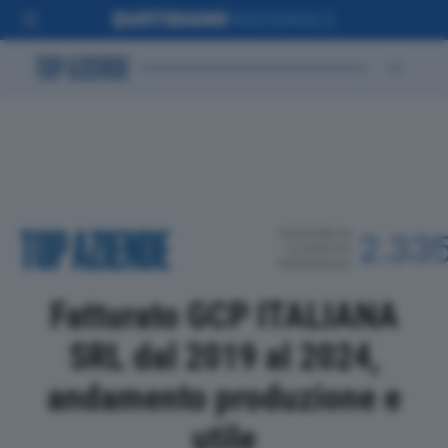
POSIZIONE IN
2.33
CLASSIFICA
PROVINCIALE
Fatturato GCP ITALIANA
SRL dal 2019 al 2024,
andamento produzione e
utile