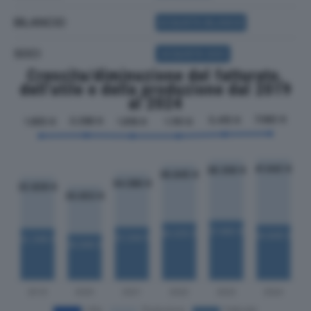
BILANCIO
ACQUISTA BILANCIO
SOCI
ACQUISTA SOCI
Crescita/diminuzione del fatturato,
dell'utile e della produzione dal 2019
al 2024