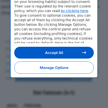
economici di GCP ITALIANA SRLdal 2019 al 2024, con
on your browsing habits) subject to consent.
particolare attenzione a fatturato, produzione e utile
Their use is regulated by the relevant cookie
policy, which you can read
by clicking here
.
d'esercizio.
To give consent to optional cookies, you can
accept all of them by clicking the Accept All
button below. By clicking Manage Options,
Andamento del fatturato dal 2019
you can access the control panel and refuse
al 2024
all cookies (including profiling cookies); if
you refuse everything, only technical cookies
will be used by default. Here is the list of
providers
. Cookie consent will be stored and
applied also to the other websites of
Accept All
Editoriale Nazionale and their subdomains. By
expressing your choice on this site, you will
therefore not be asked again on other
Manage Options
Editoriale Nazionale websites that use the
same consent management platform (CMP).
You can still modify or withdraw your choice
at any time through the “Privacy Settings”
section.
Dati Fatturato (in €)
Anno
Fatturato