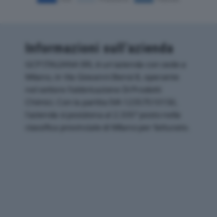
Informazioni sull’azienda
GCP ITALIANA SRL è un'azienda con sede a
Milano, in Via Giovanni Bensi 8, operante
nel settore Fabbricazione Di Prodotti
Chimici. Con la partita IVA 12357510150,
l'azienda si posiziona al 2.335° posto nella
classifica provinciale di Milano per fatturato.