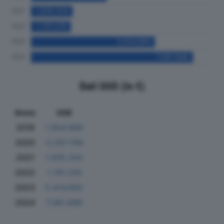
Dati Utili (in €)
Anno
Utili
2019
1.954.989
2020
3.297.749
2021
1.818.334
2022
1.741.019
2023
5.414.660
2024
7.081.896