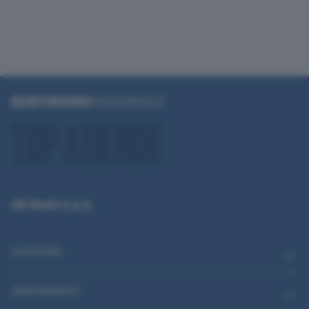
QN Media S.p.A.
CATEGORIE
ABBONAMENTI