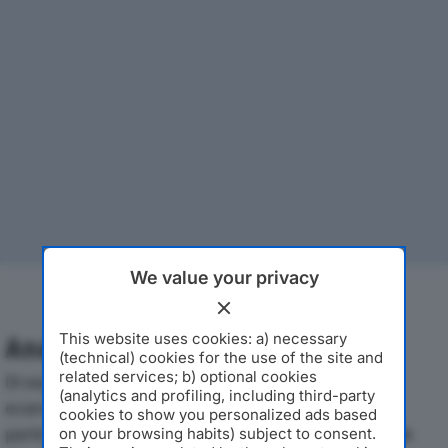
We value your privacy
This website uses cookies: a) necessary
Analisi Economica 2019-2024
(technical) cookies for the use of the site and
related services; b) optional cookies
Di seguito l'andamento dei principali indicatori
(analytics and profiling, including third-party
economici di GARZANTI SRLdal 2019 al 2024, con
cookies to show you personalized ads based
particolare attenzione a fatturato, produzione e utile
on your browsing habits) subject to consent.