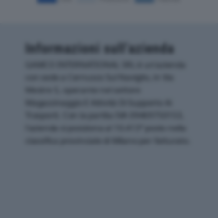
Informazioni sull’azienda
GAMCO INTERNATIONAL SRL è un'azienda
con sede a Cernusco Sul Naviglio, in Via
Mestre 5, operante nel settore
Magazzinaggio E Attività Di Supporto Ai
Trasporti. Con la partita IVA 09469750153,
l'azienda si posiziona al 10.413° posto nella
classifica provinciale di Milano per fatturato.