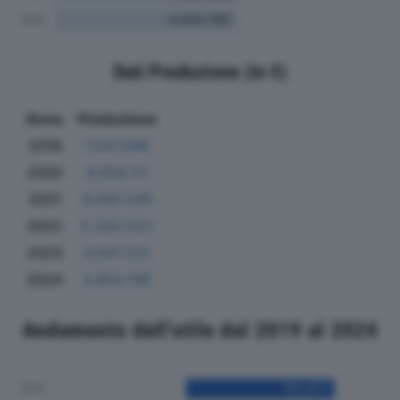
Dati Produzione (in €)
Anno
Produzione
2019
7.547.096
2020
6.058.111
2021
6.042.540
2022
5.325.522
2023
4.507.222
2024
4.454.786
Andamento dell'utile dal 2019 al 2024