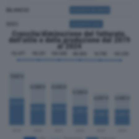
BILANCIO
ACQUISTA BILANCIO
SOCI
ACQUISTA SOCI
Crescita/diminuzione del fatturato,
dell'utile e della produzione dal 2019
al 2024