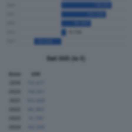
Dati Utili (in €)
Anno
Utili
2019
113.477
2020
116.251
2021
103.428
2022
68.363
2023
10.736
2024
-63.205