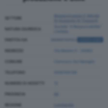
Magazzinaggio E Attività
SETTORE
Di Supporto Ai Trasporti
Societa' A Responsabilita'
NATURA GIURIDICA
Limitata
PARTITA IVA
09469750153
ACQUISTA VISURA
INDIRIZZO
Via Mestre 5 - 20063
COMUNE
Cernusco Sul Naviglio
TELEFONO
0292105139
NUMERO DI ADDETTI
12
PROVINCIA
MI
REGIONE
Lombardia