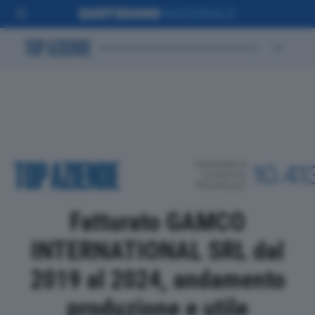
POSIZIONE IN
10.41
CLASSIFICA
PROVINCIALE
Fatturato GAMCO
INTERNATIONAL SRL dal
2019 al 2024, andamento
produzione e utile