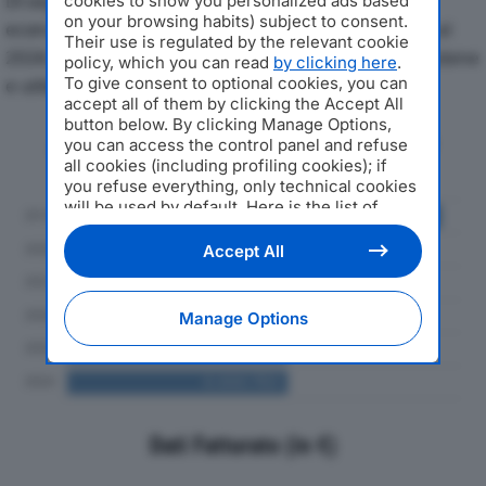
Di seguito l'andamento dei principali indicatori
cookies to show you personalized ads based
on your browsing habits) subject to consent.
economici di GAMCO INTERNATIONAL SRLdal 2019 al
Their use is regulated by the relevant cookie
2024, con particolare attenzione a fatturato, produzione
policy, which you can read
by clicking here
.
To give consent to optional cookies, you can
e utile d'esercizio.
accept all of them by clicking the Accept All
button below. By clicking Manage Options,
Andamento del fatturato dal 2019
you can access the control panel and refuse
al 2024
all cookies (including profiling cookies); if
you refuse everything, only technical cookies
will be used by default. Here is the list of
providers
. Cookie consent will be stored and
applied also to the other websites of
Accept All
Editoriale Nazionale and their subdomains. By
expressing your choice on this site, you will
therefore not be asked again on other
Manage Options
Editoriale Nazionale websites that use the
same consent management platform (CMP).
You can still modify or withdraw your choice
at any time through the “Privacy Settings”
section.
Dati Fatturato (in €)