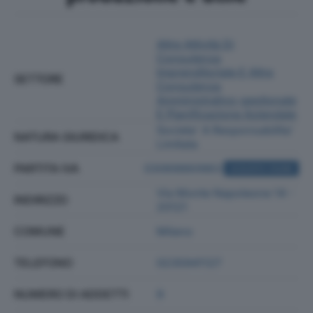
Altre Attività Di
Consulenza
Imprenditoriale E Altra
SETTORE
Consulenza
Amministrativo-gestionale
E Pianificazione Aziendale
Societa' A Responsabilita'
NATURA GIURIDICA
Limitata
PARTITA IVA
03069860983
ACQUISTA VISURA
Via Monte Napoleone 14 -
INDIRIZZO
20121
COMUNE
Milano
TELEFONO
0235941127
NUMERO DI ADDETTI
9