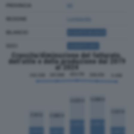
PROVINCIA
MI
REGIONE
Lombardia
BILANCIO
ACQUISTA BILANCIO
SOCI
ACQUISTA SOCI
Crescita/diminuzione del fatturato,
dell'utile e della produzione dal 2019
al 2024