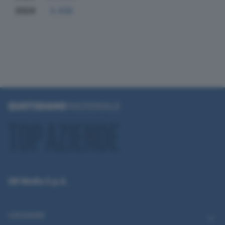
2024
5.438
QN Media S.p.A.
CATEGORIE