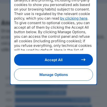
(analytics and profiling, including third-party
cookies to show you personalized ads based
on your browsing habits) subject to consent.
Their use is regulated by the relevant cookie
policy, which you can read
by clicking here
.
Analisi Economica 2019-2024
To give consent to optional cookies, you can
accept all of them by clicking the Accept All
Di seguito l'andamento dei principali indicatori
button below. By clicking Manage Options,
you can access the control panel and refuse
economici di FUTURO ALL’IMPRESA SRLdal 2019 al 2024,
all cookies (including profiling cookies); if
con particolare attenzione a fatturato, produzione e
you refuse everything, only technical cookies
utile d'esercizio.
will be used by default. Here is the list of
providers
. Cookie consent will be stored and
applied also to the other websites of
Accept All
Andamento del fatturato dal 2019
Editoriale Nazionale and their subdomains. By
al 2024
expressing your choice on this site, you will
therefore not be asked again on other
Manage Options
Editoriale Nazionale websites that use the
same consent management platform (CMP).
You can still modify or withdraw your choice
at any time through the “Privacy Settings”
section.