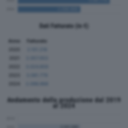
Dati Fatturato (in €)
Anno
Fatturato
2020
2.101.218
2021
2.057.053
2022
3.024.859
2023
3.081.779
2024
2.096.968
Andamento della produzione dal 2019
al 2024