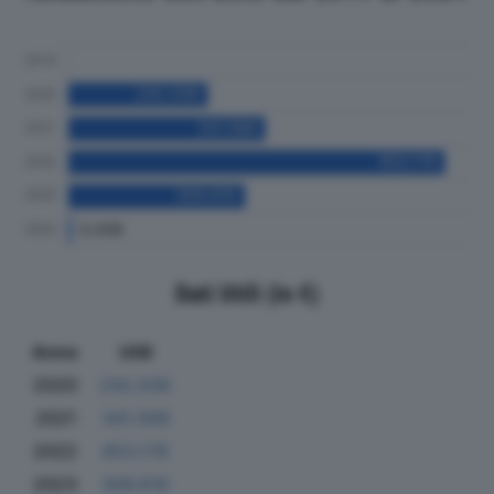
Dati Utili (in €)
Anno
Utili
2020
242.036
2021
341.568
2022
653.178
2023
306.619