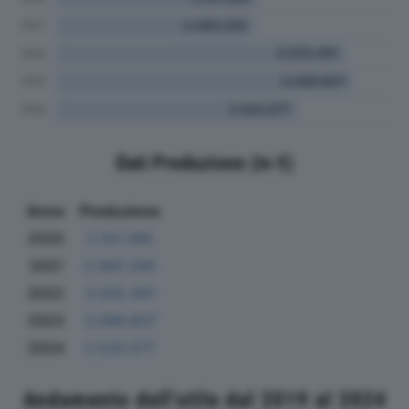
Dati Produzione (in €)
Anno
Produzione
2020
2.101.285
2021
2.065.295
2022
3.025.491
2023
3.098.807
2024
2.520.577
Andamento dell'utile dal 2019 al 2024