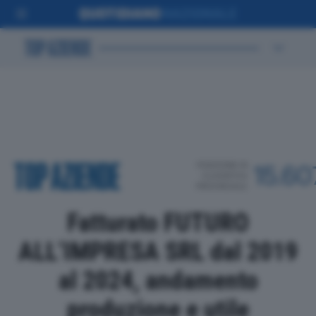
POSIZIONE IN
15.60
CLASSIFICA
PROVINCIALE
Fatturato FUTURO
ALL’IMPRESA SRL dal 2019
al 2024, andamento
produzione e utile