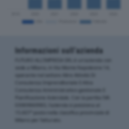
Informazioni sull’azienda
FUTURO ALL’IMPRESA SRL è un'azienda con
sede a Milano, in Via Monte Napoleone 14,
operante nel settore Altre Attività Di
Consulenza Imprenditoriale E Altra
Consulenza Amministrativo-gestionale E
Pianificazione Aziendale. Con la partita IVA
03069860983, l'azienda si posiziona al
15.607° posto nella classifica provinciale di
Milano per fatturato.