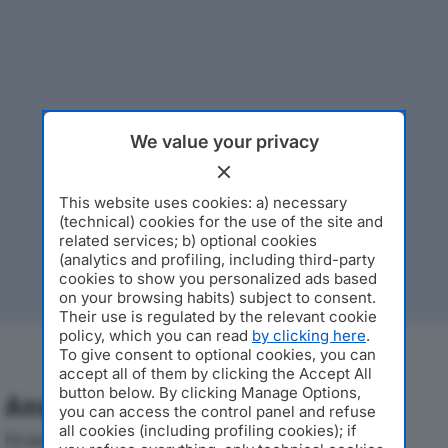
We value your privacy
This website uses cookies: a) necessary
(technical) cookies for the use of the site and
related services; b) optional cookies
(analytics and profiling, including third-party
cookies to show you personalized ads based
on your browsing habits) subject to consent.
Their use is regulated by the relevant cookie
policy, which you can read
by clicking here
.
To give consent to optional cookies, you can
accept all of them by clicking the Accept All
button below. By clicking Manage Options,
Analisi Economica 2019-2024
you can access the control panel and refuse
all cookies (including profiling cookies); if
Di seguito l'andamento dei principali indicatori