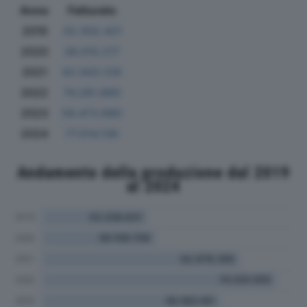
Anno
Fatturato
2019
33.302.421
2020
36.010.217
2021
62.943.129
2022
74.281.660
2023
56.473.680
2024
77.014.136
Andamento della produzione dal 2019
al 2024