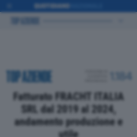
POSIZIONE IN
1.184
CLASSIFICA
PROVINCIALE
Fatturato FRACHT ITALIA
SRL dal 2019 al 2024,
andamento produzione e
utile