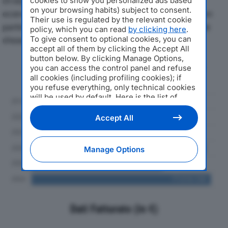
Di seguito l'andamento dei principali indicatori
cookies to show you personalized ads based
on your browsing habits) subject to consent.
economici di FRACHT ITALIA SRLdal 2019 al 2024, con
Their use is regulated by the relevant cookie
particolare attenzione a fatturato, produzione e utile
policy, which you can read
by clicking here
.
To give consent to optional cookies, you can
d'esercizio.
accept all of them by clicking the Accept All
button below. By clicking Manage Options,
Andamento del fatturato dal 2019
you can access the control panel and refuse
al 2024
all cookies (including profiling cookies); if
you refuse everything, only technical cookies
will be used by default. Here is the list of
providers
. Cookie consent will be stored and
applied also to the other websites of
Accept All
Editoriale Nazionale and their subdomains. By
expressing your choice on this site, you will
therefore not be asked again on other
Manage Options
Editoriale Nazionale websites that use the
same consent management platform (CMP).
You can still modify or withdraw your choice
at any time through the “Privacy Settings”
section.
Dati Fatturato (in €)