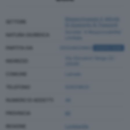
Magazzinaggio E Attività
SETTORE
Di Supporto Ai Trasporti
Societa' A Responsabilita'
NATURA GIURIDICA
Limitata
PARTITA IVA
05504620963
ACQUISTA VISURA
Via Giovanni Verga 22 -
INDIRIZZO
20045
COMUNE
Lainate
TELEFONO
029319531
NUMERO DI ADDETTI
48
PROVINCIA
MI
REGIONE
Lombardia