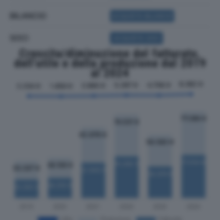
BILANCIO
ACQUISTA BILANCIO
SOCI
ACQUISTA SOCI
Crescita/diminuzione del fatturato,
dell'utile e della produzione dal 2019
al 2024