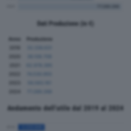
Dati Produzione (in €)
Anno
Produzione
2019
33.336.631
2020
36.108.708
2021
62.978.395
2022
74.530.955
2023
56.583.161
2024
77.289.266
Andamento dell'utile dal 2019 al 2024