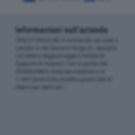
Informazioni sull’azienda
FRACHT ITALIA SRL è un'azienda con sede a
Lainate, in Via Giovanni Verga 22, operante
nel settore Magazzinaggio E Attività Di
Supporto Ai Trasporti. Con la partita IVA
05504620963, l'azienda si posiziona al
1.184° posto nella classifica provinciale di
Milano per fatturato.