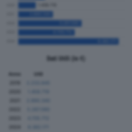
Dati Utili (in €)
Anno
Utili
2019
2.233.845
2020
1.458.719
2021
2.890.340
2022
5.287.090
2023
4.705.712
2024
8.382.171