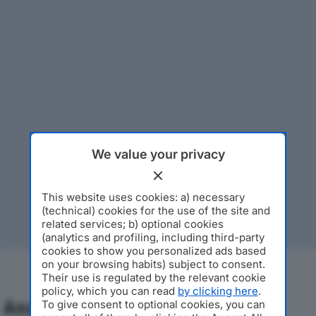
We value your privacy
This website uses cookies: a) necessary
(technical) cookies for the use of the site and
related services; b) optional cookies
(analytics and profiling, including third-party
cookies to show you personalized ads based
on your browsing habits) subject to consent.
Their use is regulated by the relevant cookie
policy, which you can read
by clicking here
.
Analisi Economica 2019-2024
To give consent to optional cookies, you can