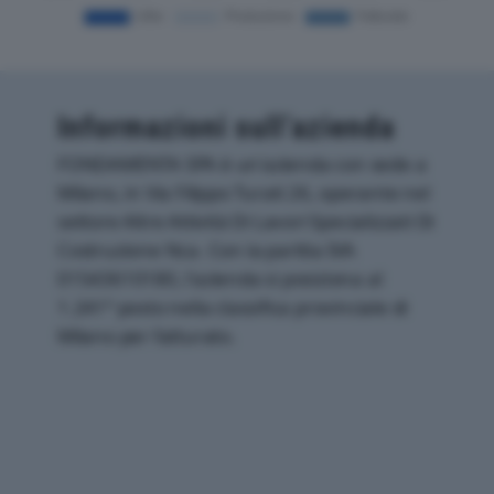
Informazioni sull’azienda
FONDAMENTA SPA è un'azienda con sede a
Milano, in Via Filippo Turati 26, operante nel
settore Altre Attività Di Lavori Specializzati Di
Costruzione Nca. Con la partita IVA
01543610180, l'azienda si posiziona al
1.241° posto nella classifica provinciale di
Milano per fatturato.