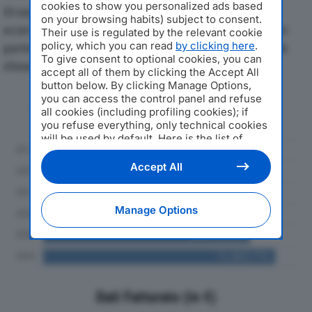
cookies to show you personalized ads based
Di seguito l'andamento dei principali indicatori
on your browsing habits) subject to consent.
economici di FONDAMENTA SPAdal 2019 al 2024, con
Their use is regulated by the relevant cookie
policy, which you can read
by clicking here
.
particolare attenzione a fatturato, produzione e utile
To give consent to optional cookies, you can
d'esercizio.
accept all of them by clicking the Accept All
button below. By clicking Manage Options,
you can access the control panel and refuse
Andamento del fatturato dal 2019
all cookies (including profiling cookies); if
al 2024
you refuse everything, only technical cookies
will be used by default. Here is the list of
providers
. Cookie consent will be stored and
applied also to the other websites of
Accept All
Editoriale Nazionale and their subdomains. By
expressing your choice on this site, you will
therefore not be asked again on other
Manage Options
Editoriale Nazionale websites that use the
same consent management platform (CMP).
You can still modify or withdraw your choice
at any time through the “Privacy Settings”
section.
Dati Fatturato (in €)