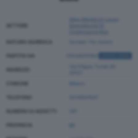
Altre Attività Di Lavori
SETTORE
Specializzati Di
Costruzione Nca
NATURA GIURIDICA
Societa' Per Azioni
PARTITA IVA
01543610180
ACQUISTA VISURA
Via Filippo Turati 26 -
INDIRIZZO
20121
COMUNE
Milano
TELEFONO
0229001647
NUMERO DI ADDETTI
291
PROVINCIA
MI