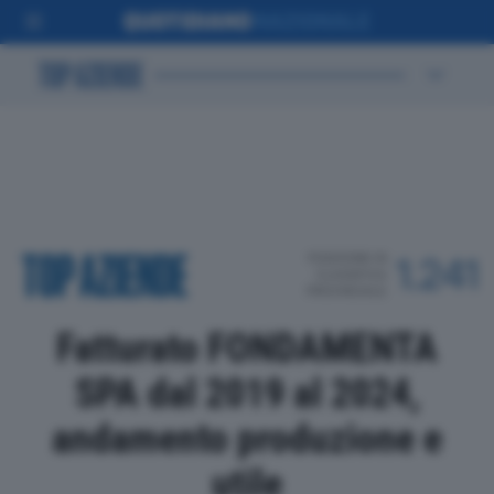
POSIZIONE IN
1.241
CLASSIFICA
PROVINCIALE
Fatturato FONDAMENTA
SPA dal 2019 al 2024,
andamento produzione e
utile