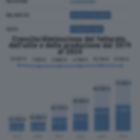
REGIONE
Lombardia
BILANCIO
ACQUISTA BILANCIO
SOCI
ACQUISTA SOCI
Crescita/diminuzione del fatturato,
dell'utile e della produzione dal 2019
al 2024