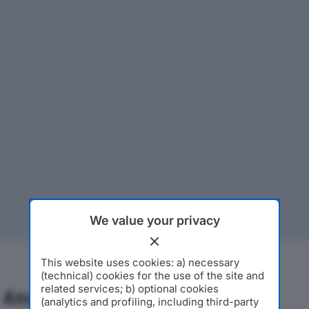
We value your privacy
This website uses cookies: a) necessary
(technical) cookies for the use of the site and
related services; b) optional cookies
Analisi Economica 2019-2024
(analytics and profiling, including third-party