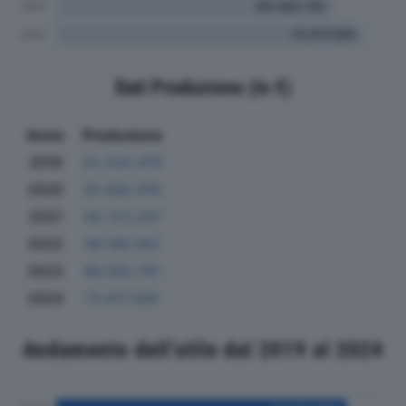
Dati Produzione (in €)
Anno
Produzione
2019
23.333.479
2020
25.682.816
2021
39.723.207
2022
49.166.362
2023
66.582.781
2024
73.917.565
Andamento dell'utile dal 2019 al 2024