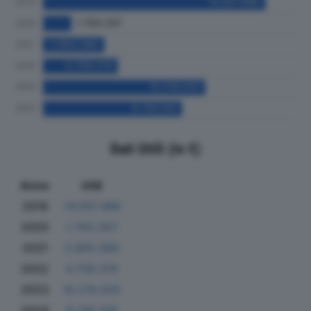
Dati Utili (in €)
Anno
Utili
2019
14.007.496
2020
1.783.357
2021
3.865.086
2022
4.709.374
2023
10.219.025
2024
8.745.109