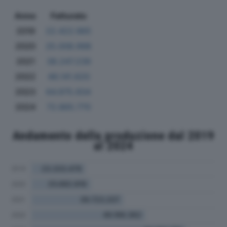
Anno
Fatturato
2019
22.422.965
2020
25.008.998
2021
38.247.239
2022
48.141.620
2023
64.975.934
2024
72.865.770
Andamento della produzione dal 2019
al 2024