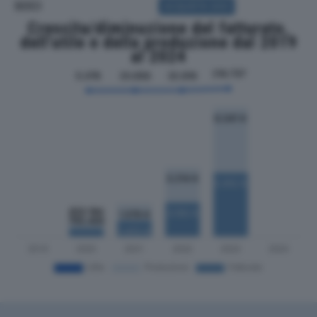
SOCI
ACQUISTA SOCI
Crescita/diminuzione del fatturato,
dell'utile e della produzione dal 2019
al 2024