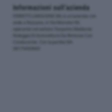
Informazioni sull’azienda
FERRETTI LIMOUSINE SRL è un'azienda con
sede a Rozzano, in Via Monviso 90,
operante nel settore Trasporto Mediante
Noleggio Di Autovetture Da Rimessa Con
Conducente. Con la partita IVA
08179490969