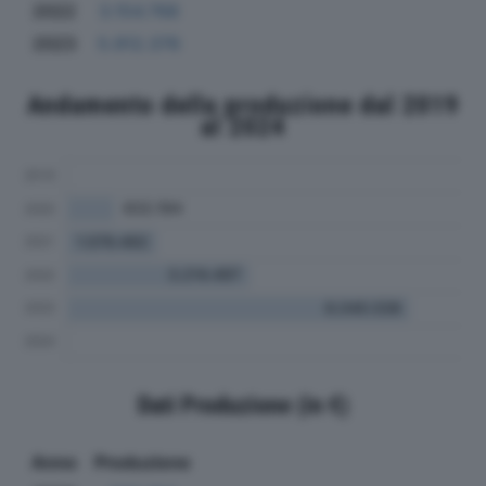
2022
3.154.768
2023
5.912.376
Andamento della produzione dal 2019
al 2024
Dati Produzione (in €)
Anno
Produzione