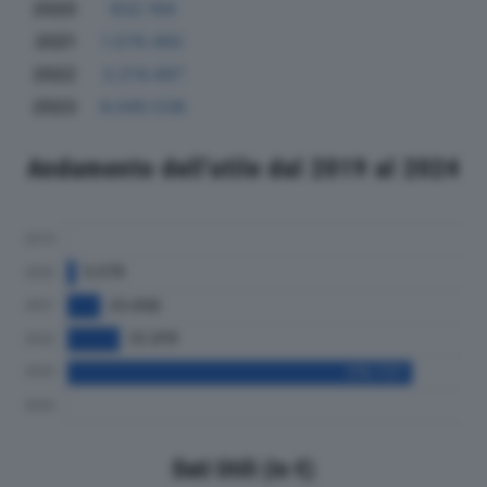
2020
832.194
2021
1.579.492
2022
3.214.497
2023
6.040.538
Andamento dell'utile dal 2019 al 2024
Dati Utili (in €)