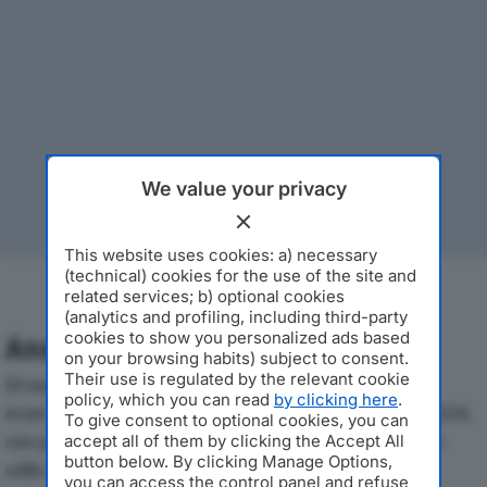
We value your privacy
This website uses cookies: a) necessary
(technical) cookies for the use of the site and
related services; b) optional cookies
(analytics and profiling, including third-party
cookies to show you personalized ads based
Analisi Economica 2019-2024
on your browsing habits) subject to consent.
Their use is regulated by the relevant cookie
Di seguito l'andamento dei principali indicatori
policy, which you can read
by clicking here
.
economici di FERRETTI LIMOUSINE SRLdal 2019 al 2024,
To give consent to optional cookies, you can
con particolare attenzione a fatturato, produzione e
accept all of them by clicking the Accept All
button below. By clicking Manage Options,
utile d'esercizio.
you can access the control panel and refuse