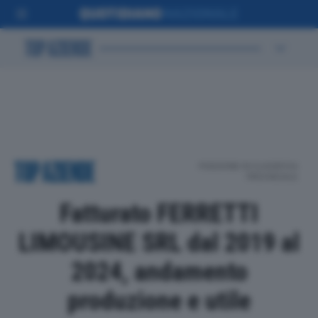
POSIZIONE IN CLASSIFICA
PROVINCIALE
Fatturato FERRETTI
LIMOUSINE SRL dal 2019 al
2024, andamento
produzione e utile