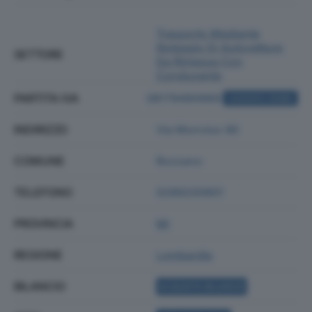
Trasporto Mediante
Noleggio Di Autovetture
SETTORE
Da Rimessa Con
Conducente
PARTITA IVA
08179490969
ACQUISTA VISURA
INDIRIZZO
Via Monviso 90
COMUNE
Rozzano
TELEFONO
0289200901
PROVINCIA
MI
REGIONE
Lombardia
BILANCIO
ACQUISTA BILANCIO