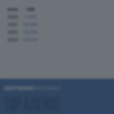
Anno
Utili
2020
5.078
2021
20.656
2022
32.819
2023
216.737