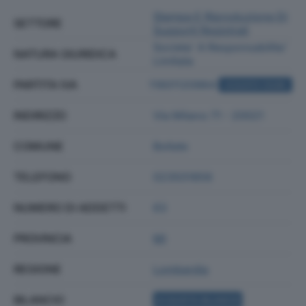
Stampa E Riproduzione Di
SETTORE
Supporti Registrati
Societa' A Responsabilita'
NATURA GIURIDICA
Limitata
PARTITA IVA
11601120964
ACQUISTA VISURA
INDIRIZZO
Via Milano 71 - 20021
COMUNE
Bollate
TELEFONO
023501856
NUMERO DI ADDETTI
63
PROVINCIA
MI
REGIONE
Lombardia
BILANCIO
ACQUISTA BILANCIO