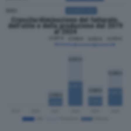
SOCI
ACQUISTA SOCI
Crescita/diminuzione del fatturato,
dell'utile e della produzione dal 2019
al 2024