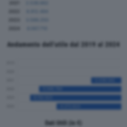
2021
2.538.662
2022
8.912.494
2023
3.599.250
2024
6.567.710
Andamento dell'utile dal 2019 al 2024
Dati Utili (in €)