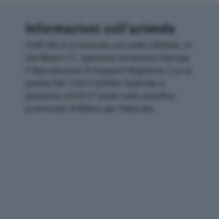
Informazioni sull’azienda
FASE SRL è un'azienda con sede a Bollate, in
Via Milano 71, operante nel settore Stampa
E Riproduzione Di Supporti Registrati. Con la
partita IVA 11601120964, l'azienda si
posiziona al 8.612° posto nella classifica
provinciale di Milano per fatturato.