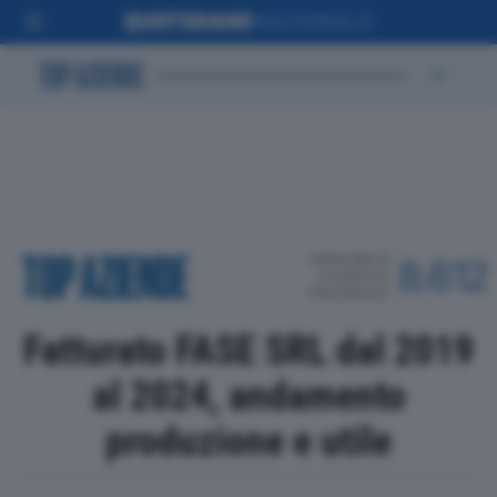
POSIZIONE IN
8.612
CLASSIFICA
PROVINCIALE
Fatturato FASE SRL dal 2019
al 2024, andamento
produzione e utile