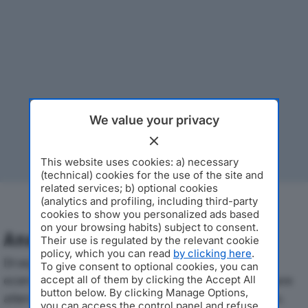
We value your privacy
This website uses cookies: a) necessary
(technical) cookies for the use of the site and
related services; b) optional cookies
(analytics and profiling, including third-party
cookies to show you personalized ads based
on your browsing habits) subject to consent.
Analisi Economica 2019-2024
Their use is regulated by the relevant cookie
policy, which you can read
by clicking here
.
Di seguito l'andamento dei principali indicatori
To give consent to optional cookies, you can
economici di FASE SRLdal 2019 al 2024, con particolare
accept all of them by clicking the Accept All
button below. By clicking Manage Options,
attenzione a fatturato, produzione e utile d'esercizio.
you can access the control panel and refuse