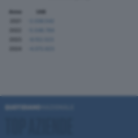
Anno
Utili
2021
-2.036.542
2022
-5.548.784
2023
-6.152.523
2024
-4.372.623