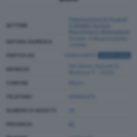
Fabbricazione Di Prodotti
SETTORE
In Metallo (esclusi
Macchinari E Attrezzature)
Societa' A Responsabilita'
NATURA GIURIDICA
Limitata
PARTITA IVA
02052330137
ACQUISTA VISURA
Via Uberto Visconti Di
INDIRIZZO
Modrone 11 - 20122
COMUNE
Milano
TELEFONO
039955075
NUMERO DI ADDETTI
26
PROVINCIA
MI