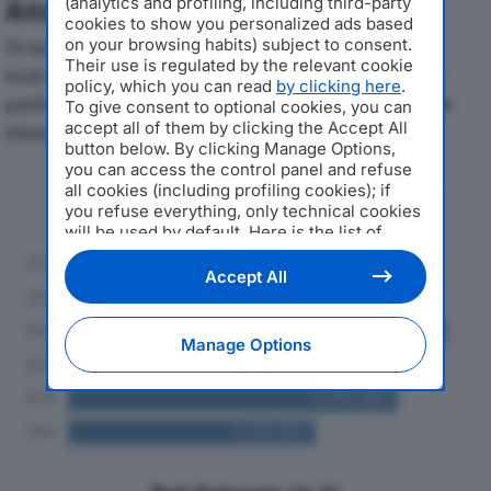
(analytics and profiling, including third-party
Analisi Economica 2019-2024
cookies to show you personalized ads based
on your browsing habits) subject to consent.
Di seguito l'andamento dei principali indicatori
Their use is regulated by the relevant cookie
economici di FASB LINEA 2 SRLdal 2019 al 2024, con
policy, which you can read
by clicking here
.
particolare attenzione a fatturato, produzione e utile
To give consent to optional cookies, you can
accept all of them by clicking the Accept All
d'esercizio.
button below. By clicking Manage Options,
you can access the control panel and refuse
Andamento del fatturato dal 2019
all cookies (including profiling cookies); if
al 2024
you refuse everything, only technical cookies
will be used by default. Here is the list of
providers
. Cookie consent will be stored and
applied also to the other websites of
Accept All
Editoriale Nazionale and their subdomains. By
expressing your choice on this site, you will
therefore not be asked again on other
Manage Options
Editoriale Nazionale websites that use the
same consent management platform (CMP).
You can still modify or withdraw your choice
at any time through the “Privacy Settings”
section.