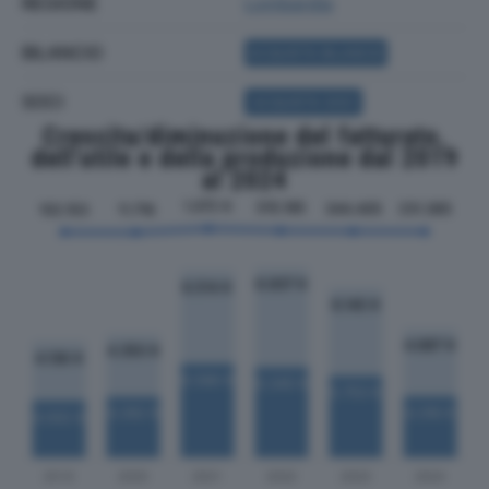
REGIONE
Lombardia
BILANCIO
ACQUISTA BILANCIO
SOCI
ACQUISTA SOCI
Crescita/diminuzione del fatturato,
dell'utile e della produzione dal 2019
al 2024