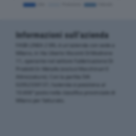
Informazioni sull’azienda
FASB LINEA 2 SRL è un'azienda con sede a
Milano, in Via Uberto Visconti Di Modrone
11, operante nel settore Fabbricazione Di
Prodotti In Metallo (esclusi Macchinari E
Attrezzature). Con la partita IVA
02052330137, l'azienda si posiziona al
10.606° posto nella classifica provinciale di
Milano per fatturato.