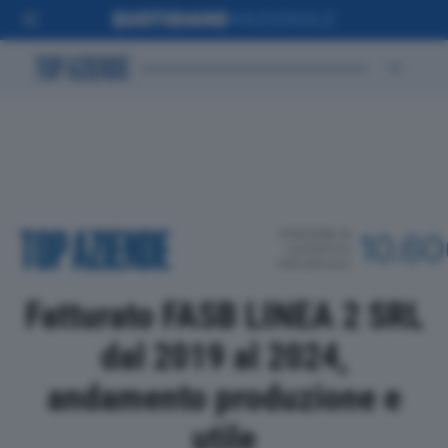
POSIZIONE IN
10.6
CLASSIFICA
PROVINCIALE
Fatturato FASB LINEA 2 SRL
dal 2019 al 2024,
andamento produzione e
utile