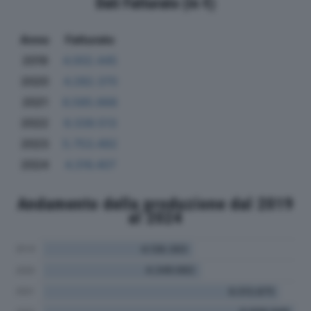
Dati Fatturato (in €)
Anno
Fatturato
2019
4.002.445
2020
4.282.370
2021
6.585.668
2022
6.339.513
2023
5.753.492
2024
4.316.407
Andamento della produzione dal 2019
al 2024