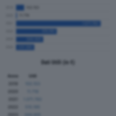
Dati Utili (in €)
Anno
Utili
2019
102.153
2020
11.716
2021
1.071.762
2022
515.195
2023
344.405