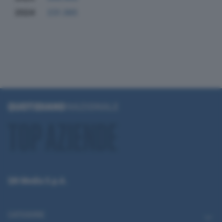
2024
231.365
QN Media S.p.A.
CATEGORIE