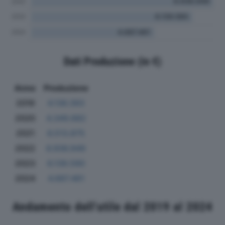
Dati Produzione (in €)
Anno
Produzione
2019
4.136.393
2020
4.349.682
2021
6.513.875
2022
6.936.949
2023
6.139.590
2024
4.687.461
Andamento dell'utile dal 2019 al 2024