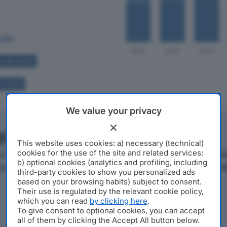
dia
A BILANCIO
A SOCI
We value your privacy
azienda
This website uses cookies: a) necessary (technical)
ioltello, in Piazza Don Enrico Civilini 1, operante nel set
cookies for the use of the site and related services;
b) optional cookies (analytics and profiling, including
on la partita IVA 04146750965, l'azienda si posiziona al 3.49
third-party cookies to show you personalized ads
based on your browsing habits) subject to consent.
Their use is regulated by the relevant cookie policy,
which you can read
by clicking here
.
To give consent to optional cookies, you can accept
all of them by clicking the Accept All button below.