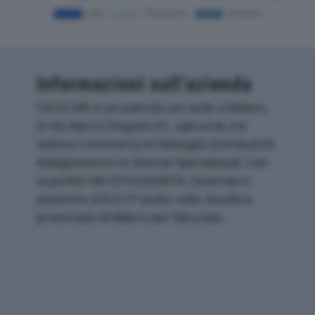
Informazioni sull’azienda
FACIS SPA è un'azienda con sede a Milano,
in Via Marco D'agrate 41, operante nel
settore Commercio Al Dettaglio Di Articoli Di
Abbigliamento In Esercizi Specializzati. Con
la partita IVA 03152020016, l'azienda si
posiziona al 4.613° posto nella classifica
provinciale di Milano per fatturato.