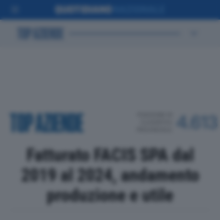
POSIZIONE IN
4.613
CLASSIFICA
PROVINCIALE
Fatturato FACIS SPA dal
2019 al 2024, andamento
produzione e utile