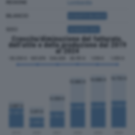
REGIONE
Lombardia
BILANCIO
ACQUISTA BILANCIO
SOCI
ACQUISTA SOCI
Crescita/diminuzione del fatturato,
dell'utile e della produzione dal 2019
al 2024