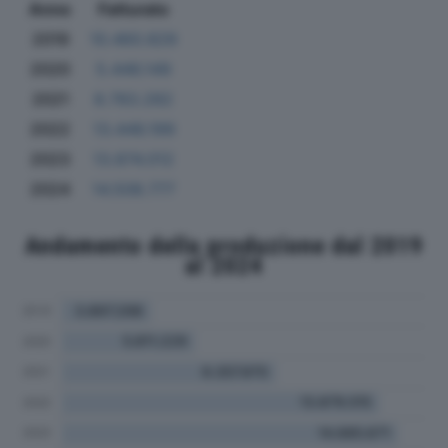
Anno
Fatturato
2019
10.460.829
2020
5.446.149
2021
8.783.282
2022
13.446.199
2023
13.874.012
2024
14.508.777
Andamento della produzione dal 2019
al 2024