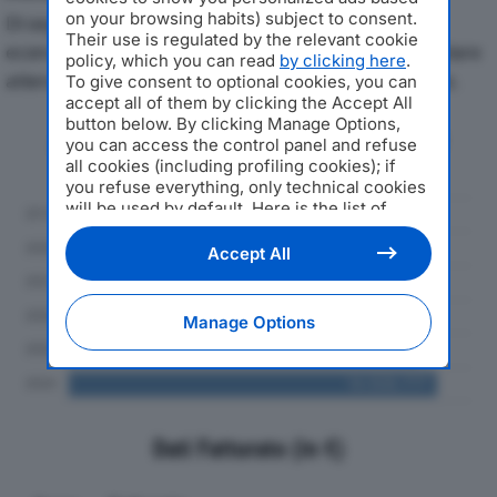
on your browsing habits) subject to consent.
Di seguito l'andamento dei principali indicatori
Their use is regulated by the relevant cookie
economici di FACIS SPAdal 2019 al 2024, con particolare
policy, which you can read
by clicking here
.
attenzione a fatturato, produzione e utile d'esercizio.
To give consent to optional cookies, you can
accept all of them by clicking the Accept All
button below. By clicking Manage Options,
Andamento del fatturato dal 2019
you can access the control panel and refuse
al 2024
all cookies (including profiling cookies); if
you refuse everything, only technical cookies
will be used by default. Here is the list of
providers
. Cookie consent will be stored and
applied also to the other websites of
Accept All
Editoriale Nazionale and their subdomains. By
expressing your choice on this site, you will
therefore not be asked again on other
Manage Options
Editoriale Nazionale websites that use the
same consent management platform (CMP).
You can still modify or withdraw your choice
at any time through the “Privacy Settings”
section.
Dati Fatturato (in €)