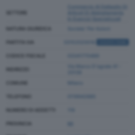
Commercio Al Dettaglio Di
SETTORE
Articoli Di Abbigliamento
In Esercizi Specializzati
NATURA GIURIDICA
Societa' Per Azioni
PARTITA IVA
03152020016
ACQUISTA VISURA
CODICE FISCALE
03341770489
Via Marco D'agrate 41 -
INDIRIZZO
20139
COMUNE
Milano
TELEFONO
0119942885
NUMERO DI ADDETTI
119
PROVINCIA
MI