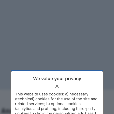
We value your privacy
This website uses cookies: a) necessary
(technical) cookies for the use of the site and
related services; b) optional cookies
(analytics and profiling, including third-party
Analisi Economica 2019-2024
cookies to show you personalized ads based