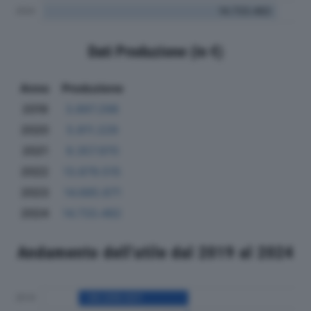
Dati Produzione (in €)
Anno
Produzione
2019
3.897.298
2020
5.811.229
2021
9.357.970
2022
13.879.515
2023
14.685.671
2024
14.733.482
Andamento dell'utile dal 2019 al 2024