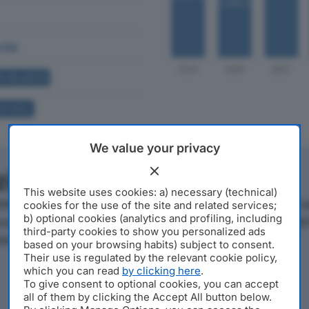
dia
A BILANCIO
A SOCI
We value your privacy
azienda
This website uses cookies: a) necessary (technical)
SRL è un'azienda con sede a Arluno, in Via Cesare Casti
cookies for the use of the site and related services;
b) optional cookies (analytics and profiling, including
sclusi Macchinari E Attrezzature). Con la partita IVA 12106
third-party cookies to show you personalized ads
ale di Milano per fatturato.
based on your browsing habits) subject to consent.
Their use is regulated by the relevant cookie policy,
which you can read
by clicking here
.
To give consent to optional cookies, you can accept
all of them by clicking the Accept All button below.