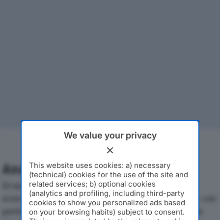
We value your privacy
This website uses cookies: a) necessary
Analisi Economica 2019-2024
(technical) cookies for the use of the site and
related services; b) optional cookies
Di seguito l'andamento dei principali indicatori
(analytics and profiling, including third-party
economici di F.P. COSTRUZIONI SRLdal 2019 al 2024, con
cookies to show you personalized ads based
particolare attenzione a fatturato, produzione e utile
on your browsing habits) subject to consent.