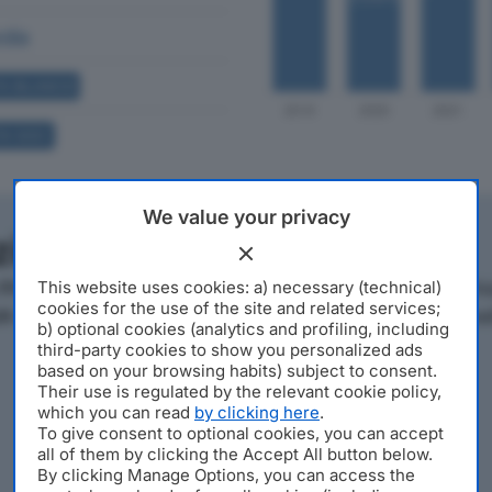
dia
A BILANCIO
A SOCI
We value your privacy
azienda
 Rho, in Via Achille Grandi 12, operante nel settore Fabbri
This website uses cookies: a) necessary (technical)
cookies for the use of the site and related services;
A 02522860150, l'azienda si posiziona al 10.810° posto nella
b) optional cookies (analytics and profiling, including
third-party cookies to show you personalized ads
based on your browsing habits) subject to consent.
Their use is regulated by the relevant cookie policy,
which you can read
by clicking here
.
To give consent to optional cookies, you can accept
all of them by clicking the Accept All button below.
By clicking Manage Options, you can access the