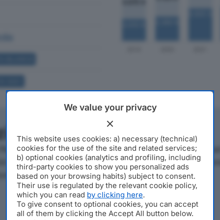
dia
A BILANCIO
A SOCI
We value your privacy
azienda
This website uses cookies: a) necessary (technical)
schiera Borromeo, in Via Giuseppe Di Vittorio 61, operante
cookies for the use of the site and related services;
b) optional cookies (analytics and profiling, including
d Analisi Tecniche. Con la partita IVA 07481030968, l'azien
third-party cookies to show you personalized ads
turato.
based on your browsing habits) subject to consent.
Their use is regulated by the relevant cookie policy,
which you can read
by clicking here
.
To give consent to optional cookies, you can accept
all of them by clicking the Accept All button below.