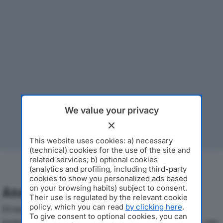
We value your privacy
This website uses cookies: a) necessary
(technical) cookies for the use of the site and
related services; b) optional cookies
(analytics and profiling, including third-party
cookies to show you personalized ads based
on your browsing habits) subject to consent.
Analisi Economica 2019-2024
Their use is regulated by the relevant cookie
policy, which you can read
by clicking here
.
Di seguito l'andamento dei principali indicatori
To give consent to optional cookies, you can
economici di EXETER III ITALY A SRLdal 2019 al 2024, con