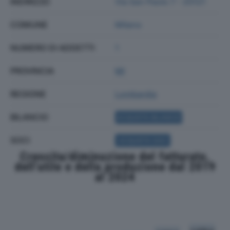
INDIRIZZO
Via San Paolo 7 - 20121
COMUNE
Milano
NUMERO DI ADDETTI
1
PROVINCIA
MI
REGIONE
Lombardia
BILANCIO
ACQUISTA BILANCIO
SOCI
ACQUISTA SOCI
Crescita/diminuzione del fatturato,
dell'utile e della produzione dal 2019
al 2024