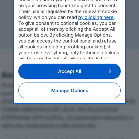
on your browsing habits) subject to consent.
Their use is regulated by the relevant cookie
policy, which you can read
by clicking here
.
To give consent to optional cookies, you can
accept all of them by clicking the Accept All
button below. By clicking Manage Options,
you can access the control panel and refuse
all cookies (including profiling cookies); if
you refuse everything, only technical cookies
will be used by default. Here is the list of
providers
. Cookie consent will be stored and
applied also to the other websites of
Accept All
Analisi Economica 2019-2024
Editoriale Nazionale and their subdomains. By
expressing your choice on this site, you will
Di seguito l'andamento dei principali indicatori
therefore not be asked again on other
Manage Options
economici di ERF-SOCIETA’ DI INVESTIMENTO PER
Editoriale Nazionale websites that use the
same consent management platform (CMP).
AZIONI A CAPITALE FISSO SPA IN GESTIONE ESTERNA IN
You can still modify or withdraw your choice
FORMA ABBREVIATA ERF SICAF SPA IN GESTIONE
at any time through the “Privacy Settings”
ESTERNAdal 2019 al 2024, con particolare attenzione a
section.
fatturato, produzione e utile d'esercizio.