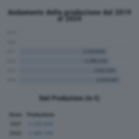
Andamento della produzione dal 2019
al 2024
Dati Produzione (in €)
Anno
Produzione
2021
2.325.839
2022
2.388.226