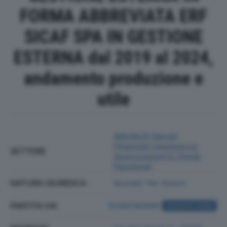
FORMA ABBREVIATA ERF
SICAF SPA IN GESTIONE
ESTERNA dal 2019 al 2024,
andamento produzione e
utile
Attività Di Servizi
Finanziari (escluse Le
SETTORE
Assicurazioni E I Fondi
Pensione)
NATURA GIURIDICA
Societa' Per Azioni
PARTITA IVA
10390180965
ACQUISTA VISURA