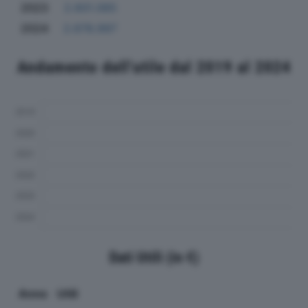
2023
2.601.065
2024
2.678.997
Andamento dell'utile dal 2019 al 2024
Dati Utili (in €)
Anno
Utili