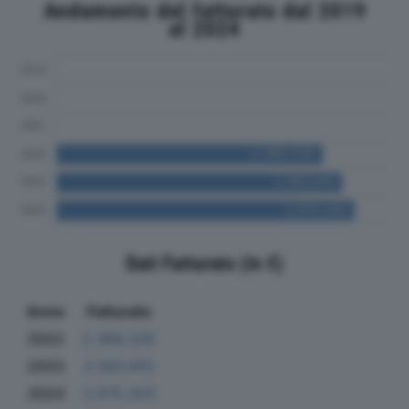
Andamento del fatturato dal 2019
al 2024
Dati Fatturato (in €)
Anno
Fatturato
2022
2.388.226
2023
2.563.815
2024
2.675.250