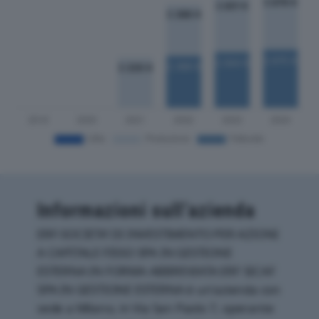
Informazioni sull’azienda
ERF-SOCIETA’ DI INVESTIMENTO PER AZIONI
A CAPITALE FISSO SPA IN GESTIONE
ESTERNA IN FORMA ABBREVIATA ERF SICAF
SPA IN GESTIONE ESTERNA è un'azienda con
sede a Milano, in Via San Paolo 7, operante