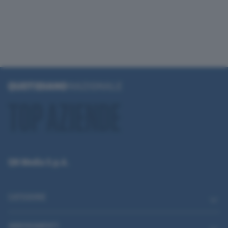
QN Media S.p.A.
CATEGORIE
ABBONAMENTI