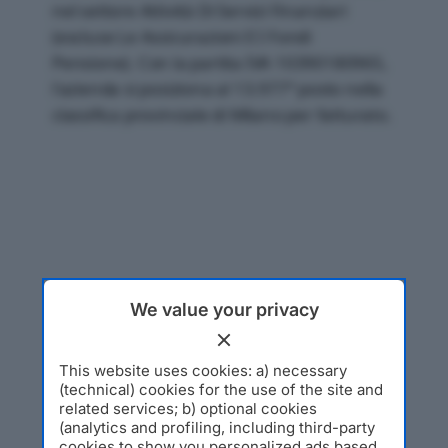
nel settore Attività Di Servizi Finanziari
(escluse Le Assicurazioni E I Fondi
Pensione). Con la partita IVA 10390180965,
l'azienda si posiziona al 13.977° posto nella
classifica provinciale di Milano per fatturato.
We value your privacy
This website uses cookies: a) necessary
(technical) cookies for the use of the site and
related services; b) optional cookies
(analytics and profiling, including third-party
cookies to show you personalized ads based