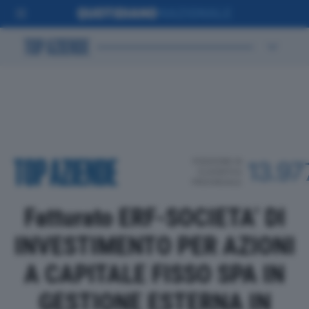
POSIZIONE IN
13.97
CLASSIFICA
PROVINCIALE
Fatturato ERF-SOCIETA’ DI
INVESTIMENTO PER AZIONI
A CAPITALE FISSO SPA IN
GESTIONE ESTERNA IN