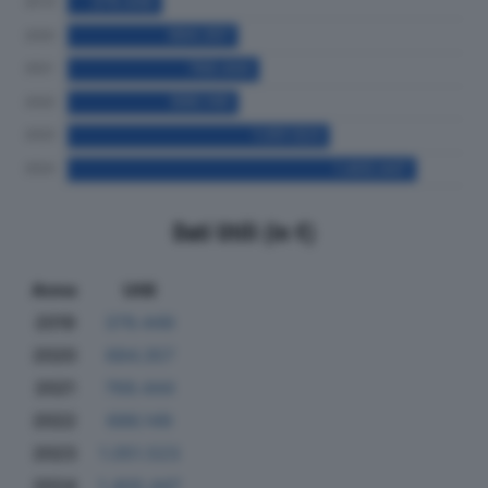
Dati Utili (in €)
Anno
Utili
2019
379.449
2020
684.357
2021
769.444
2022
686.149
2023
1.051.523
2024
1.400.447