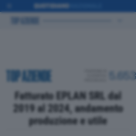
POSIZIONE IN
5.65
CLASSIFICA
PROVINCIALE
Fatturato EPLAN SRL dal
2019 al 2024, andamento
produzione e utile