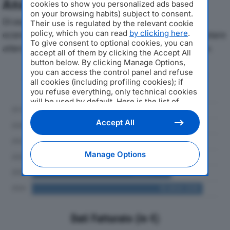
Analisi Economica 2019-2024
cookies to show you personalized ads based
on your browsing habits) subject to consent.
Di seguito l'andamento dei principali indicatori
Their use is regulated by the relevant cookie
policy, which you can read
by clicking here
.
economici di EPLAN SRLdal 2019 al 2024, con particolare
To give consent to optional cookies, you can
attenzione a fatturato, produzione e utile d'esercizio.
accept all of them by clicking the Accept All
button below. By clicking Manage Options,
you can access the control panel and refuse
Andamento del fatturato dal 2019
all cookies (including profiling cookies); if
al 2024
you refuse everything, only technical cookies
will be used by default. Here is the list of
providers
. Cookie consent will be stored and
applied also to the other websites of
Accept All
Editoriale Nazionale and their subdomains. By
expressing your choice on this site, you will
therefore not be asked again on other
Manage Options
Editoriale Nazionale websites that use the
same consent management platform (CMP).
You can still modify or withdraw your choice
at any time through the “Privacy Settings”
section.
Dati Fatturato (in €)