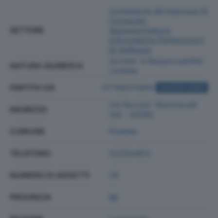
Commercio All'ingrosso Di
Computer,
SETTORE
Apparecchiature
Informatiche Periferiche E
Di Software
Societa' A Responsabilita'
NATURA GIURIDICA
Limitata
PARTITA IVA
07796070964
ACQUISTA VISURA
Via Niccolo' Machiavelli
INDIRIZZO
4/6 - 20096
COMUNE
Pioltello
TELEFONO
022504812
NUMERO DI ADDETTI
29
PROVINCIA
MI