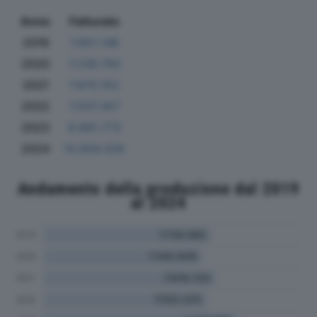
Anno
Fatturato
2019
7.651.148
2020
7.236.783
2021
7.870.152
2022
7.507.357
2023
8.891.773
2024
10.904.328
Andamento della produzione dal 2019
al 2024