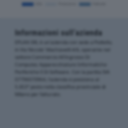
Informazioni sull’azienda
EPLAN SRL è un'azienda con sede a Pioltello,
in Via Niccolo' Machiavelli 4/6, operante nel
settore Commercio All'ingrosso Di
Computer, Apparecchiature Informatiche
Periferiche E Di Software. Con la partita IVA
07796070964, l'azienda si posiziona al
5.653° posto nella classifica provinciale di
Milano per fatturato.