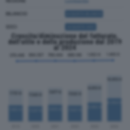
REGIONE
Lombardia
BILANCIO
ACQUISTA BILANCIO
SOCI
ACQUISTA SOCI
Crescita/diminuzione del fatturato,
dell'utile e della produzione dal 2019
al 2024