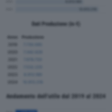
Dati Produzione (in €)
Anno
Produzione
2019
7.730.565
2020
7.342.628
2021
7.976.720
2022
7.532.225
2023
8.913.189
2024
10.913.216
Andamento dell'utile dal 2019 al 2024