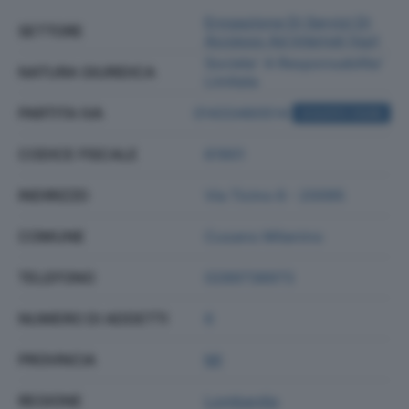
Erogazione Di Servizi Di
SETTORE
Accesso Ad Internet (isp)
Societa' A Responsabilita'
NATURA GIURIDICA
Limitata
PARTITA IVA
01433460514
ACQUISTA VISURA
CODICE FISCALE
61901
INDIRIZZO
Via Ticino 6 - 20095
COMUNE
Cusano Milanino
TELEFONO
0289738973
NUMERO DI ADDETTI
6
PROVINCIA
MI
REGIONE
Lombardia