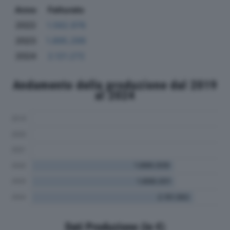
Anno
Fatturato
2022
1.562.976
2023
1.895.299
2024
2.121.272
Andamento della produzione dal 2019
al 2024
Dati Produzione (in €)