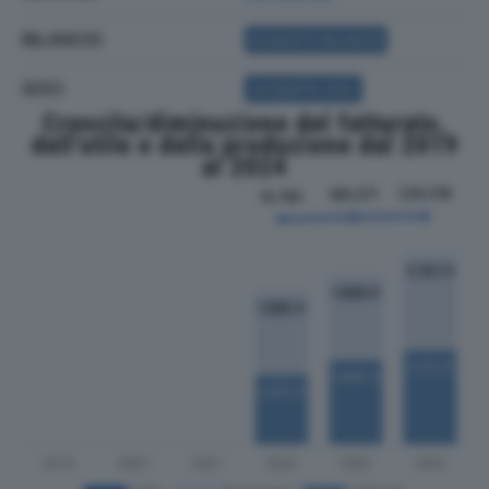
BILANCIO
ACQUISTA BILANCIO
SOCI
ACQUISTA SOCI
Crescita/diminuzione del fatturato,
dell'utile e della produzione dal 2019
al 2024