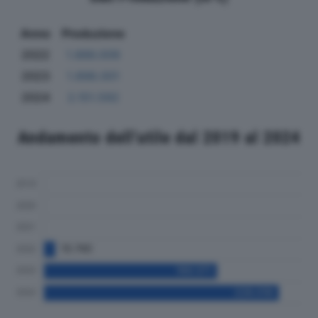
Anno
Produzione
2022
1.886.009
2023
1.898.001
2024
2.151.592
Andamento dell'utile dal 2019 al 2024