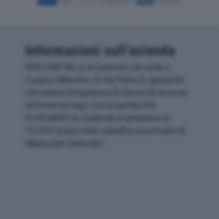
Informazioni sull’azienda
EPICLINK SRL è un'azienda con sede a
Cusano Milanino, in Via Ticino 6, operante
nel settore Erogazione Di Servizi Di Accesso
Ad Internet (isp). Con la partita IVA
01433460514, l'azienda si posiziona al
15.535° posto nella classifica provinciale di
Milano per fatturato.