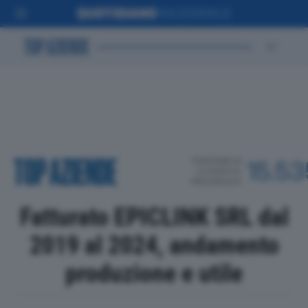
POSIZIONE IN
15.53
CLASSIFICA
PROVINCIALE
Fatturato EPICLINK SRL dal
2019 al 2024, andamento
produzione e utile