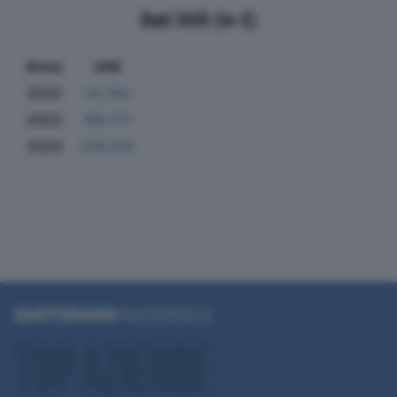
Dati Utili (in €)
Anno
Utili
2022
10.740
2023
166.571
2024
226.018