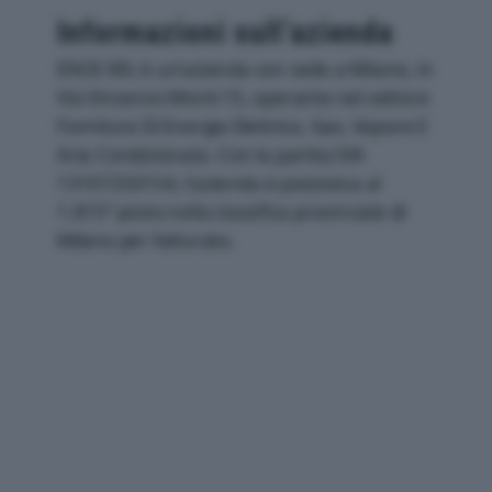
Informazioni sull’azienda
ENOI SRL è un'azienda con sede a Milano, in
Via Vincenzo Monti 15, operante nel settore
Fornitura Di Energia Elettrica, Gas, Vapore E
Aria Condizionata. Con la partita IVA
13107250154, l'azienda si posiziona al
1.815° posto nella classifica provinciale di
Milano per fatturato.