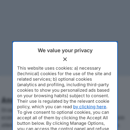
We value your privacy
This website uses cookies: a) necessary
(technical) cookies for the use of the site and
related services; b) optional cookies
(analytics and profiling, including third-party
cookies to show you personalized ads based
on your browsing habits) subject to consent.
Analisi Economica 2019-2024
Their use is regulated by the relevant cookie
policy, which you can read
by clicking here
.
Di seguito l'andamento dei principali indicatori
To give consent to optional cookies, you can
economici di ENOI SRLdal 2019 al 2024, con particolare
accept all of them by clicking the Accept All
button below. By clicking Manage Options,
attenzione a fatturato, produzione e utile d'esercizio.
you can access the control panel and refuse