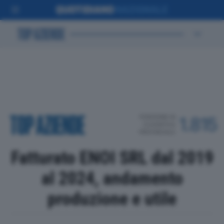
POSIZIONE IN
1.815
CLASSIFICA
PROVINCIALE
Fatturato ENOI SRL dal 2019
al 2024, andamento
produzione e utile