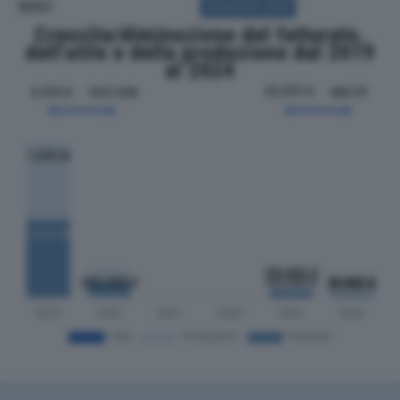
SOCI
ACQUISTA SOCI
Crescita/diminuzione del fatturato,
dell'utile e della produzione dal 2019
al 2024