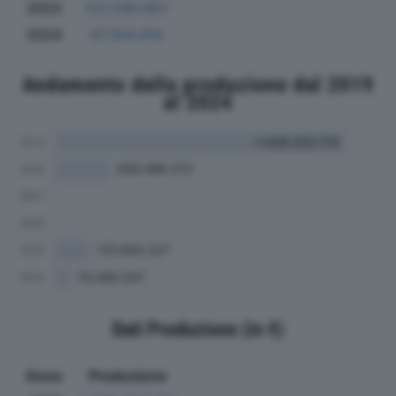
2023
122.540.657
2024
47.254.414
Andamento della produzione dal 2019
al 2024
Dati Produzione (in €)
Anno
Produzione