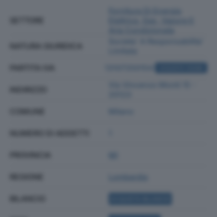
Fornitura Di Energia
SETTORE
Elettrica, Gas, Vapore E
Aria Condizionata
Societa' A Responsabilita'
NATURA GIURIDICA
Limitata
PARTITA IVA
13107250154
ACQUISTA VISURA
Via Vincenzo Monti 15 -
INDIRIZZO
20123
COMUNE
Milano
NUMERO DI ADDETTI
1
PROVINCIA
MI
REGIONE
Lombardia
BILANCIO
ACQUISTA BILANCIO