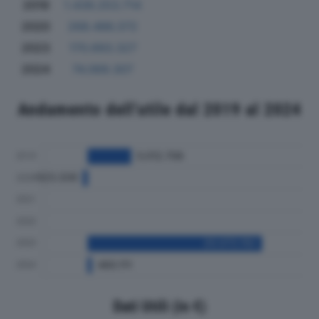
2019
1.439.253.714
2020
268.486.372
2023
170.693.327
2024
74.069.307
Andamento dell'utile dal 2019 al 2024
Dati Utili (in €)