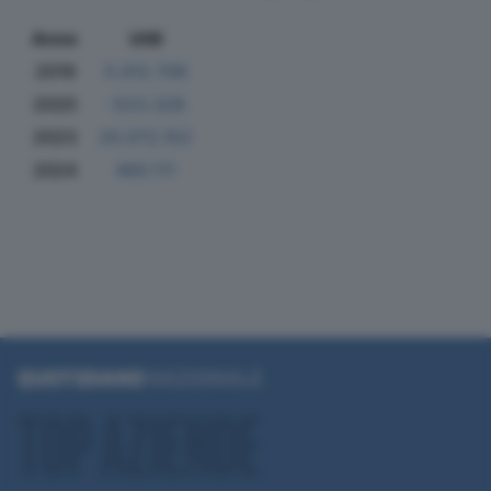
Anno
Utili
2019
5.012.706
2020
-523.328
2023
20.072.152
2024
460.111