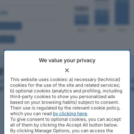
dia
A BILANCIO
A SOCI
We value your privacy
azienda
This website uses cookies: a) necessary (technical)
ilano, in Piazza Iv Novembre 5, operante nel settore Altre
cookies for the use of the site and related services;
4270968, l'azienda si posiziona al 3.178° posto nella classi
b) optional cookies (analytics and profiling, including
third-party cookies to show you personalized ads
based on your browsing habits) subject to consent.
Their use is regulated by the relevant cookie policy,
which you can read
by clicking here
.
To give consent to optional cookies, you can accept
all of them by clicking the Accept All button below.
By clicking Manage Options, you can access the