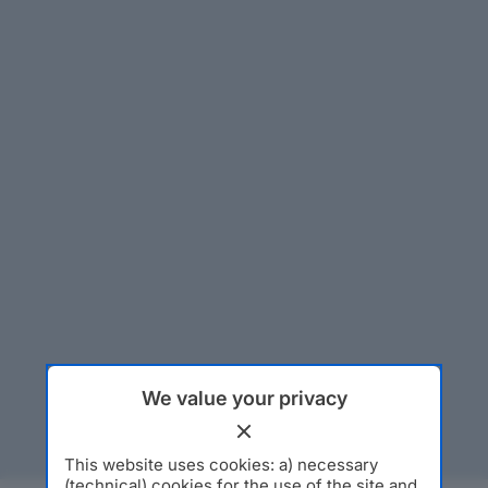
We value your privacy
This website uses cookies: a) necessary
(technical) cookies for the use of the site and