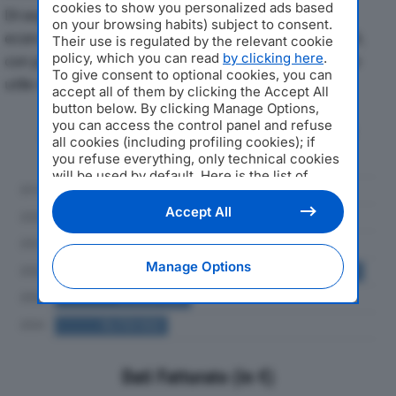
cookies to show you personalized ads based
Di seguito l'andamento dei principali indicatori
on your browsing habits) subject to consent.
economici di EDPR VILLA GALLA SRLdal 2019 al 2024,
Their use is regulated by the relevant cookie
policy, which you can read
by clicking here
.
con particolare attenzione a fatturato, produzione e
To give consent to optional cookies, you can
utile d'esercizio.
accept all of them by clicking the Accept All
button below. By clicking Manage Options,
you can access the control panel and refuse
Andamento del fatturato dal 2019
all cookies (including profiling cookies); if
al 2024
you refuse everything, only technical cookies
will be used by default. Here is the list of
providers
. Cookie consent will be stored and
applied also to the other websites of
Accept All
Editoriale Nazionale and their subdomains. By
expressing your choice on this site, you will
therefore not be asked again on other
Manage Options
Editoriale Nazionale websites that use the
same consent management platform (CMP).
You can still modify or withdraw your choice
at any time through the “Privacy Settings”
section.
Dati Fatturato (in €)