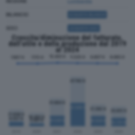
REGIONE
Lombardia
BILANCIO
ACQUISTA BILANCIO
SOCI
ACQUISTA SOCI
Crescita/diminuzione del fatturato,
dell'utile e della produzione dal 2019
al 2024