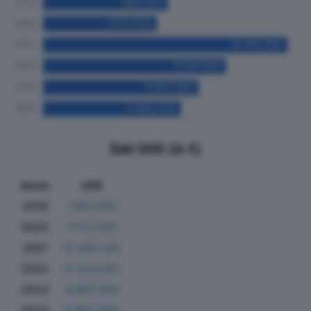
Dati Utili (in €)
Anno
Utili
2019
7.857.431
2020
7.172.020
2021
15.403.261
2022
11.524.561
2023
9.807.264
2024
8.682.925