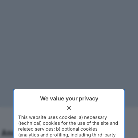
We value your privacy
This website uses cookies: a) necessary
(technical) cookies for the use of the site and
related services; b) optional cookies
Analisi Economica 2019-2024
(analytics and profiling, including third-party