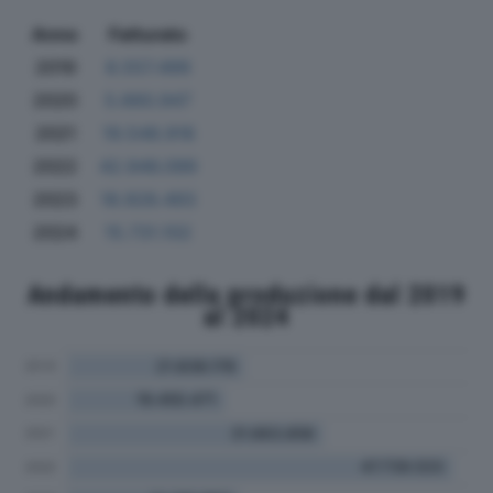
Anno
Fatturato
2019
8.557.499
2020
5.660.947
2021
19.548.918
2022
42.946.099
2023
18.928.493
2024
15.731.102
Andamento della produzione dal 2019
al 2024