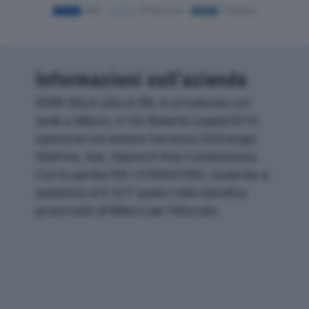
Informazioni sull’azienda
EDPR VILLA GALLA SRL è un'azienda con
sede a Milano, in Via Roberto Lepetit 8/10,
operante nel settore Fornitura Di Energia
Elettrica, Gas, Vapore E Aria Condizionata.
Con la partita IVA 13764041003, l'azienda si
posiziona al 4.321° posto nella classifica
provinciale di Milano per fatturato.