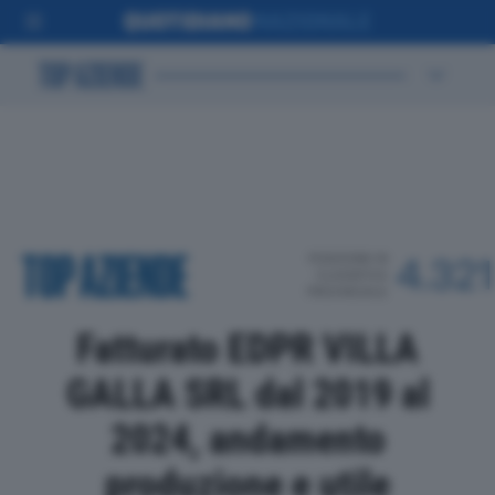
POSIZIONE IN
4.321
CLASSIFICA
PROVINCIALE
Fatturato EDPR VILLA
GALLA SRL dal 2019 al
2024, andamento
produzione e utile