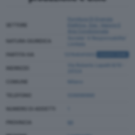
Fornitura Di Energia
SETTORE
Elettrica, Gas, Vapore E
Aria Condizionata
Societa' A Responsabilita'
NATURA GIURIDICA
Limitata
PARTITA IVA
13764041003
ACQUISTA VISURA
Via Roberto Lepetit 8/10 -
INDIRIZZO
20124
COMUNE
Milano
TELEFONO
026696966
NUMERO DI ADDETTI
1
PROVINCIA
MI