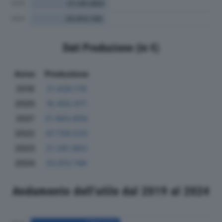
Dati Produzione (in €)
Anno
Produzione
2019
21.838.178
2020
19.450.471
2021
31.663.856
2022
47.739.533
2023
21.281.863
2024
20.812.149
Andamento dell'utile dal 2019 al 2024