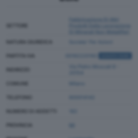
Fabbricazione Di Altri
SETTORE
Prodotti Della Lavorazione
Di Minerali Non Metalliferi
NATURA GIURIDICA
Societa' Per Azioni
PARTITA IVA
00192220192
ACQUISTA VISURA
Via Pietro Moscati 8 -
INDIRIZZO
20154
COMUNE
Milano
TELEFONO
800014142
NUMERO DI ADDETTI
182
PROVINCIA
MI