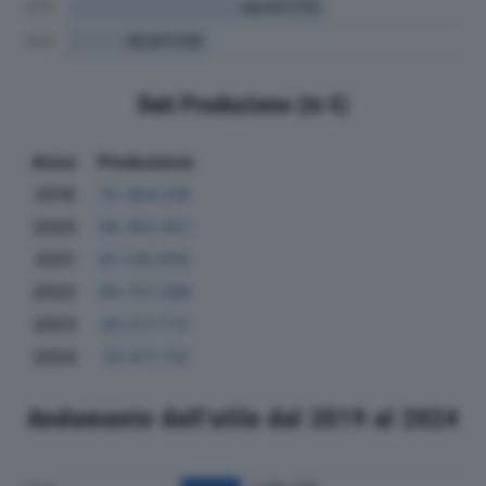
Dati Produzione (in €)
Anno
Produzione
2019
70.484.016
2020
48.462.821
2021
81.138.658
2022
99.757.268
2023
65.517.772
2024
35.871.119
Andamento dell'utile dal 2019 al 2024