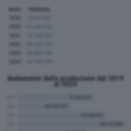
Anno
Fatturato
2019
70.017.156
2020
53.406.502
2021
76.736.260
2022
88.220.108
2023
58.983.799
2024
42.728.276
Andamento della produzione dal 2019
al 2024