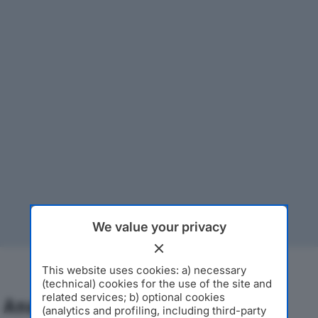
We value your privacy
This website uses cookies: a) necessary
(technical) cookies for the use of the site and
related services; b) optional cookies
Analisi Economica 2019-2024
(analytics and profiling, including third-party