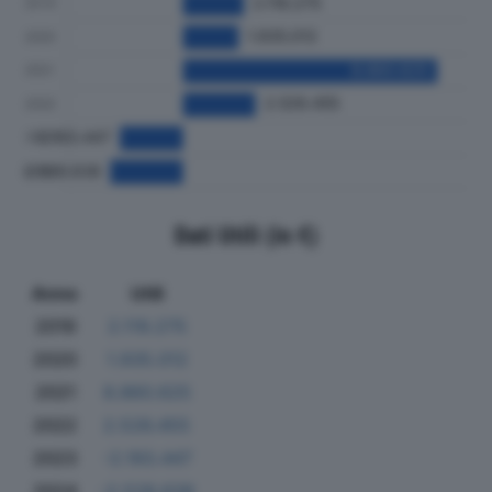
Dati Utili (in €)
Anno
Utili
2019
2.119.275
2020
1.935.012
2021
8.860.625
2022
2.526.455
2023
-2.193.447
2024
-2.528.638