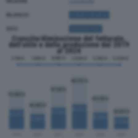
REGIONE
Lombardia
BILANCIO
ACQUISTA BILANCIO
SOCI
ACQUISTA SOCI
Crescita/diminuzione del fatturato,
dell'utile e della produzione dal 2019
al 2024