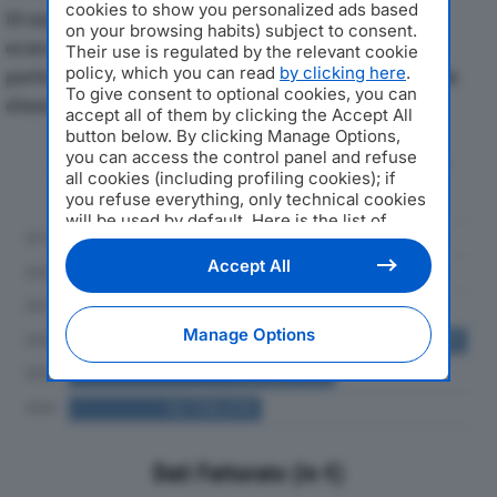
cookies to show you personalized ads based
Di seguito l'andamento dei principali indicatori
on your browsing habits) subject to consent.
economici di EDILKAMIN SPAdal 2019 al 2024, con
Their use is regulated by the relevant cookie
policy, which you can read
by clicking here
.
particolare attenzione a fatturato, produzione e utile
To give consent to optional cookies, you can
d'esercizio.
accept all of them by clicking the Accept All
button below. By clicking Manage Options,
you can access the control panel and refuse
Andamento del fatturato dal 2019
all cookies (including profiling cookies); if
al 2024
you refuse everything, only technical cookies
will be used by default. Here is the list of
providers
. Cookie consent will be stored and
applied also to the other websites of
Accept All
Editoriale Nazionale and their subdomains. By
expressing your choice on this site, you will
therefore not be asked again on other
Manage Options
Editoriale Nazionale websites that use the
same consent management platform (CMP).
You can still modify or withdraw your choice
at any time through the “Privacy Settings”
section.
Dati Fatturato (in €)