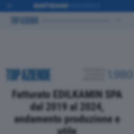
POSIZIONE IN
1.980
CLASSIFICA
PROVINCIALE
Fatturato EDILKAMIN SPA
dal 2019 al 2024,
andamento produzione e
utile