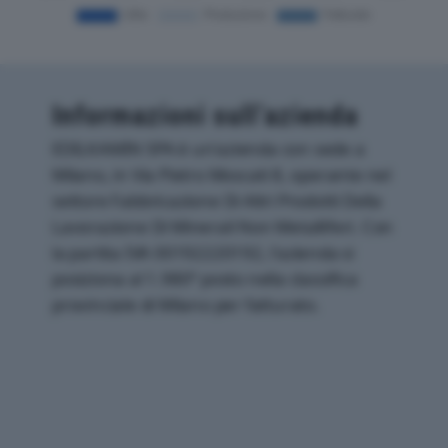
Informazioni sull’azienda
EDILKAMIN SPA è un'azienda con sede a
Milano, in Via Pietro Moscati 8, operante nel
settore Fabbricazione Di Altri Prodotti Della
Lavorazione Di Minerali Non Metalliferi. Con
la partita IVA 00192220192, l'azienda si
posiziona al 1.980° posto nella classifica
provinciale di Milano per fatturato.