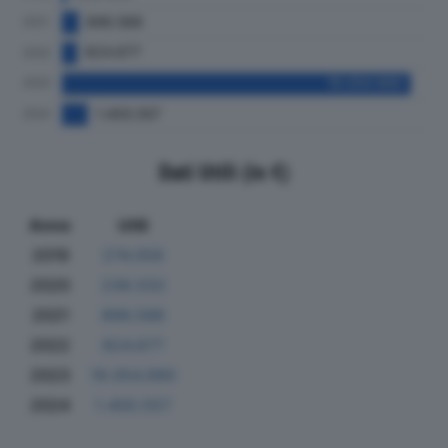
Dati Utili (in €)
Anno
Utili
2019
274.056
2020
239.032
2021
896.588
2022
824.677
2023
19.054.990
2024
1.400.557