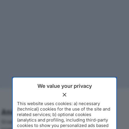
We value your privacy
This website uses cookies: a) necessary
(technical) cookies for the use of the site and
Analisi Economica 2019-2024
related services; b) optional cookies
(analytics and profiling, including third-party
Di seguito l'andamento dei principali indicatori
cookies to show you personalized ads based