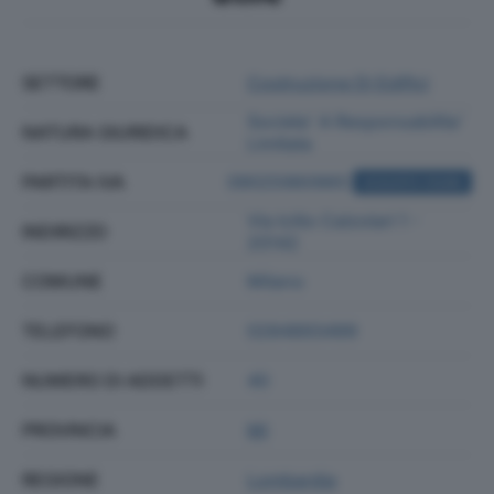
SETTORE
Costruzione Di Edifici
Societa' A Responsabilita'
NATURA GIURIDICA
Limitata
PARTITA IVA
09025960965
ACQUISTA VISURA
Via Icilio Calzolari 1 -
INDIRIZZO
20142
COMUNE
Milano
TELEFONO
0284893499
NUMERO DI ADDETTI
40
PROVINCIA
MI
REGIONE
Lombardia