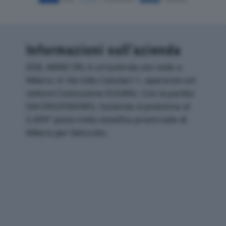
Informazioni sull’azienda
EDIL AWAD SRL è un'azienda con sede a
Milano, in Via Icilio Calzolari 1, operante nel
settore Costruzione Di Edifici. Con la partita
IVA 09025960965, l'azienda si posiziona al
5.699° posto nella classifica provinciale di
Milano per fatturato.