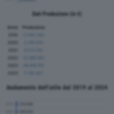
Dati Produzione (in €)
Anno
Produzione
2019
2.592.243
2020
2.787.474
2021
9.513.142
2022
13.385.182
2023
48.816.156
2024
11.191.557
Andamento dell'utile dal 2019 al 2024