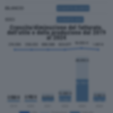
BILANCIO
ACQUISTA BILANCIO
SOCI
ACQUISTA SOCI
Crescita/diminuzione del fatturato,
dell'utile e della produzione dal 2019
al 2024