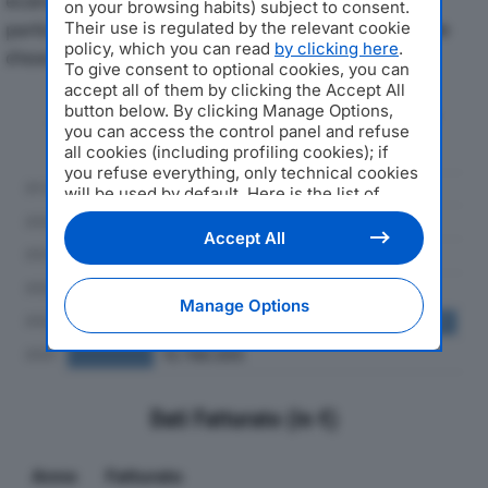
economici di EDIL AWAD SRLdal 2019 al 2024, con
on your browsing habits) subject to consent.
particolare attenzione a fatturato, produzione e utile
Their use is regulated by the relevant cookie
policy, which you can read
by clicking here
.
d'esercizio.
To give consent to optional cookies, you can
accept all of them by clicking the Accept All
button below. By clicking Manage Options,
Andamento del fatturato dal 2019
you can access the control panel and refuse
al 2024
all cookies (including profiling cookies); if
you refuse everything, only technical cookies
will be used by default. Here is the list of
providers
. Cookie consent will be stored and
applied also to the other websites of
Accept All
Editoriale Nazionale and their subdomains. By
expressing your choice on this site, you will
therefore not be asked again on other
Manage Options
Editoriale Nazionale websites that use the
same consent management platform (CMP).
You can still modify or withdraw your choice
at any time through the “Privacy Settings”
section.
Dati Fatturato (in €)
Anno
Fatturato