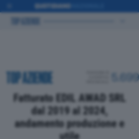
POSIZIONE IN
5.69
CLASSIFICA
PROVINCIALE
Fatturato EDIL AWAD SRL
dal 2019 al 2024,
andamento produzione e
utile