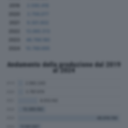
2019
2.590.416
2020
2.756.077
2021
9.301.602
2022
13.065.513
2023
48.766.180
2024
10.786.695
Andamento della produzione dal 2019
al 2024