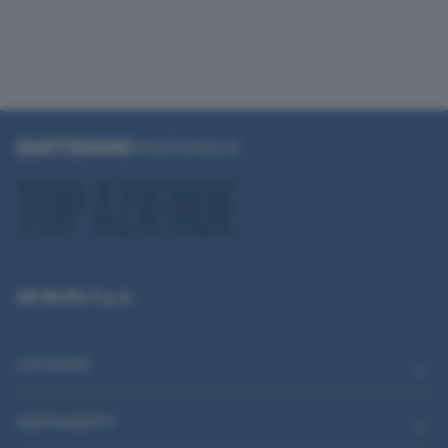
QN Media S.p.A.
CATEGORIE
ABBONAMENTI