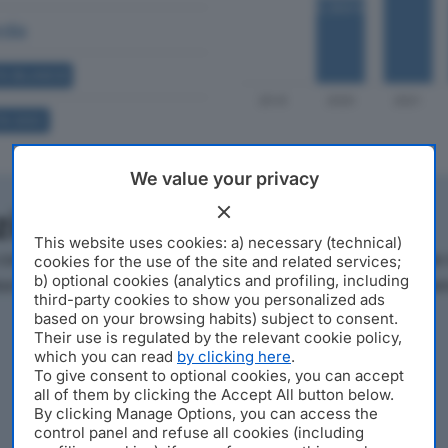
dia
A BILANCIO
A SOCI
We value your privacy
azienda
This website uses cookies: a) necessary (technical)
 sede a Milano, in Via Corradino D'ascanio 4, operante 
cookies for the use of the site and related services;
b) optional cookies (analytics and profiling, including
cicli). Con la partita IVA 11284250963, l'azienda si posizion
third-party cookies to show you personalized ads
based on your browsing habits) subject to consent.
Their use is regulated by the relevant cookie policy,
which you can read
by clicking here
.
To give consent to optional cookies, you can accept
all of them by clicking the Accept All button below.
By clicking Manage Options, you can access the
control panel and refuse all cookies (including