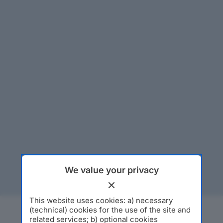
We value your privacy
This website uses cookies: a) necessary
(technical) cookies for the use of the site and
related services; b) optional cookies