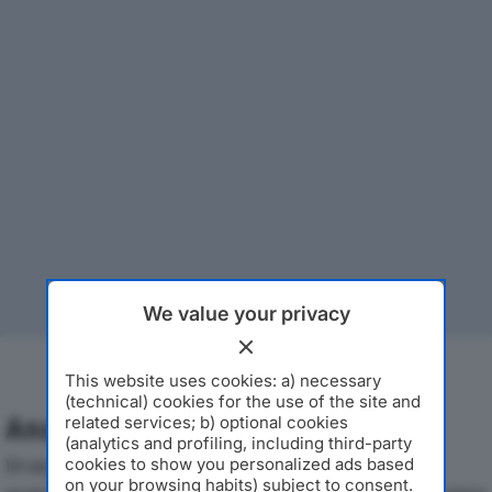
We value your privacy
This website uses cookies: a) necessary
(technical) cookies for the use of the site and
Analisi Economica 2019-2024
related services; b) optional cookies
(analytics and profiling, including third-party
Di seguito l'andamento dei principali indicatori
cookies to show you personalized ads based
on your browsing habits) subject to consent.