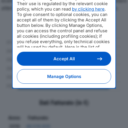
economici di DEDAR SPAdal 2019 al 2024, con particolare
Their use is regulated by the relevant cookie
attenzione a fatturato, produzione e utile d'esercizio.
policy, which you can read
by clicking here
.
To give consent to optional cookies, you can
accept all of them by clicking the Accept All
Andamento del fatturato dal 2019
button below. By clicking Manage Options,
al 2024
you can access the control panel and refuse
all cookies (including profiling cookies); if
you refuse everything, only technical cookies
will be used by default. Here is the list of
providers
. Cookie consent will be stored and
applied also to the other websites of
Accept All
Editoriale Nazionale and their subdomains. By
expressing your choice on this site, you will
therefore not be asked again on other
Manage Options
Editoriale Nazionale websites that use the
same consent management platform (CMP).
You can still modify or withdraw your choice
at any time through the “Privacy Settings”
section.
Dati Fatturato (in €)
Anno
Fatturato
2019
46.519.835