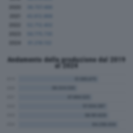
2020
39.707.466
2021
43.612.868
2022
52.712.402
2023
56.775.735
2024
61.218.132
Andamento della produzione dal 2019
al 2024