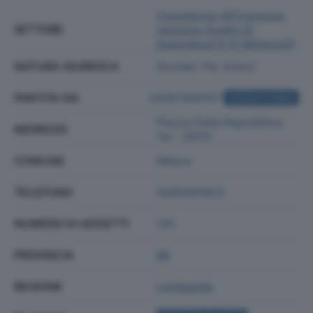
Commercio All'ingrosso
SETTORE
(escluso Quello Di
Autoveicoli E Di Motocicli)
NATURA GIURIDICA
Societa' Per Azioni
PARTITA IVA
03187590157
ACQUISTA VISURA
Piazza Della Repubblica
INDIRIZZO
1/a - 20121
COMUNE
Milano
TELEFONO
0280581823
NUMERO DI ADDETTI
125
PROVINCIA
MI
REGIONE
Lombardia