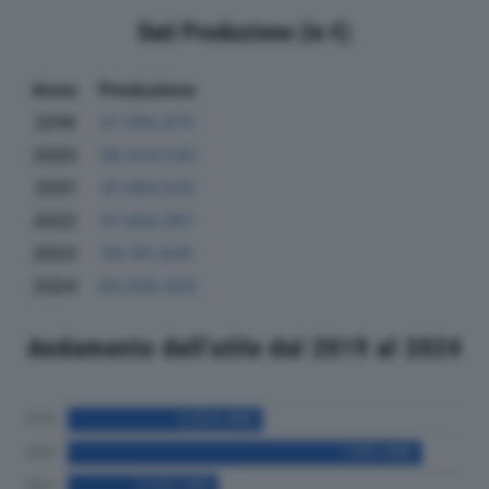
Dati Produzione (in €)
Anno
Produzione
2019
51.595.675
2020
38.024.530
2021
47.494.525
2022
57.304.397
2023
58.181.629
2024
64.259.434
Andamento dell'utile dal 2019 al 2024