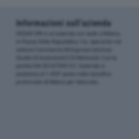
Informazioni sull’azienda
DEDAR SPA è un'azienda con sede a Milano,
in Piazza Della Repubblica 1/a, operante nel
settore Commercio All'ingrosso (escluso
Quello Di Autoveicoli E Di Motocicli). Con la
partita IVA 03187590157, l'azienda si
posiziona al 1.456° posto nella classifica
provinciale di Milano per fatturato.