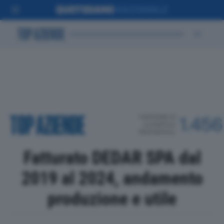
POSIZIONE IN
1.456
CLASSIFICA
PROVINCIALE
Fatturato DEDAR SPA dal
2019 al 2024, andamento
produzione e utile