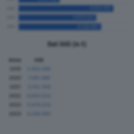
Dati Utili (in €)
Anno
Utili
2019
3.903.496
2020
7.091.498
2021
3.012.359
2022
6.933.553
2023
5.679.024
2024
6.038.960