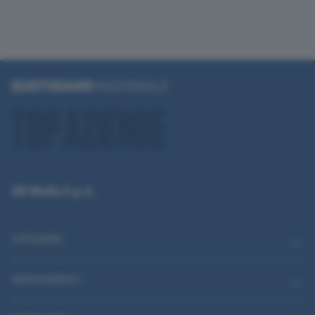
QN Media S.p.A.
CATEGORIE
ABBONAMENTI