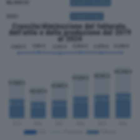
BILANCIO
ACQUISTA BILANCIO
SOCI
ACQUISTA SOCI
Crescita/diminuzione del fatturato,
dell'utile e della produzione dal 2019
al 2024