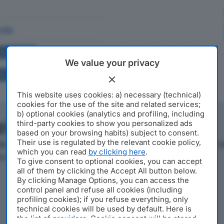
dia
A BILANCIO
We value your privacy
A SOCI
This website uses cookies: a) necessary (technical)
cookies for the use of the site and related services;
b) optional cookies (analytics and profiling, including
azienda
third-party cookies to show you personalized ads
based on your browsing habits) subject to consent.
Their use is regulated by the relevant cookie policy,
con sede a Milano, in Via Dei Valtorta 48, operante nel sett
which you can read
by clicking here
.
ni E I Fondi Pensione). Con la partita IVA 07919470638
To give consent to optional cookies, you can accept
all of them by clicking the Accept All button below.
By clicking Manage Options, you can access the
control panel and refuse all cookies (including
profiling cookies); if you refuse everything, only
technical cookies will be used by default. Here is
the list of
providers
. Cookie consent will be stored