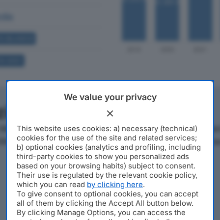
dia
A BILANCIO
A SOCI
We value your privacy
azienda
lano, in Via Quintino Sella 4, operante nel settore Fabbr
This website uses cookies: a) necessary (technical)
cookies for the use of the site and related services;
0843920158, l'azienda si posiziona al 3.987° posto nella cla
b) optional cookies (analytics and profiling, including
third-party cookies to show you personalized ads
based on your browsing habits) subject to consent.
Their use is regulated by the relevant cookie policy,
which you can read
by clicking here
.
To give consent to optional cookies, you can accept
all of them by clicking the Accept All button below.
By clicking Manage Options, you can access the