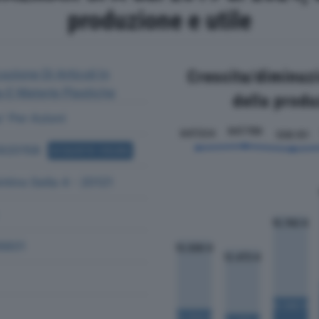
produzione e utile
azione Di Articoli In
Crescita/diminuzio
E Materie Plastiche
della produ
' Per Azioni
920158
ACQUISTA VISURA
ntino Sella 4 - 20121
9801