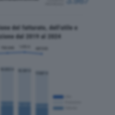
3.987
CLASSIFICA
PROVINCIALE
ne del fatturato, dell'utile e
zione dal 2019 al 2024