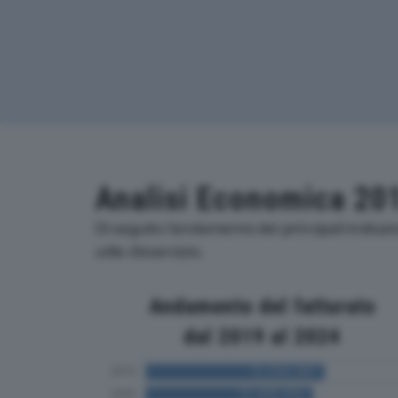
Analisi Economica 20
Di seguito l'andamento dei principali indica
utile d'esercizio.
Andamento del fatturato
dal 2019 al 2024