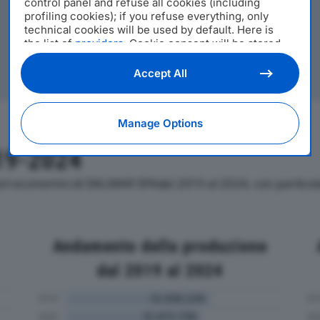
control panel and refuse all cookies (including
profiling cookies); if you refuse everything, only
technical cookies will be used by default. Here is
the list of
providers
. Cookie consent will be stored
and applied also to the other websites of Editoriale
Nazionale and their subdomains. By expressing your
Accept All
choice on this site, you will therefore not be asked
again on other Editoriale Nazionale websites that
use the same consent management platform (CMP).
Manage Options
You can still modify or withdraw your choice at any
time through the “Privacy Settings” section.
19-2024
tori economici di DALMAR SPAdal 2019 al 2024, con partico
Andamento della produzione
dal 2019 al 2024