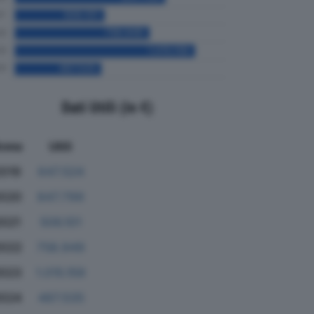
Dati Utili (in €)
nno
Utili
2019
647.524
020
847.799
2021
506.101
2022
758.949
023
1.015.159
024
487.535