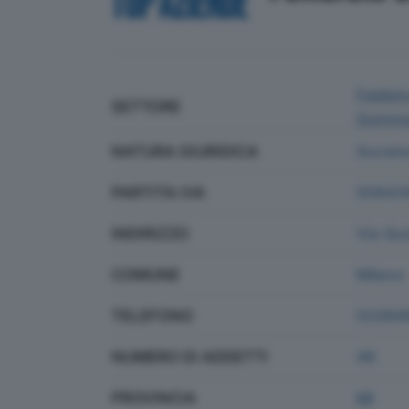
Fabbric
SETTORE
Gomma 
NATURA GIURIDICA
Societa
PARTITA IVA
00843
INDIRIZZO
Via Qui
COMUNE
Milano
TELEFONO
02269
NUMERO DI ADDETTI
48
PROVINCIA
MI