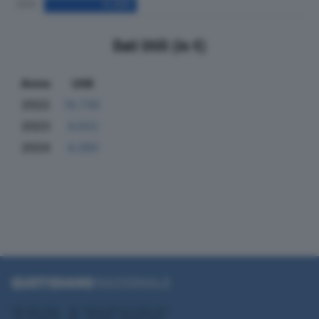
Dati Utili (in €)
Anno
Utili
2022
10.735
2023
4.022
2024
4.260