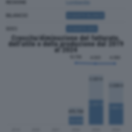
REGIONE
Lombardia
BILANCIO
ACQUISTA BILANCIO
SOCI
ACQUISTA SOCI
Crescita/diminuzione del fatturato,
dell'utile e della produzione dal 2019
al 2024