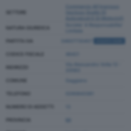
Commercio All'ingrosso
SETTORE
(escluso Quello Di
Autoveicoli E Di Motocicli)
Societa' A Responsabilita'
NATURA GIURIDICA
Limitata
PARTITA IVA
04607730407
ACQUISTA VISURA
CODICE FISCALE
46421
Via Alessandro Volta 13 -
INDIRIZZO
20083
COMUNE
Gaggiano
TELEFONO
0290843361
NUMERO DI ADDETTI
13
PROVINCIA
MI