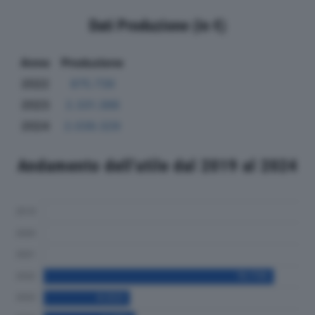
Dati Produzione (in €)
Anno
Produzione
2022
875.739
2023
2.331.388
2024
2.039.329
Andamento dell'utile dal 2019 al 2024