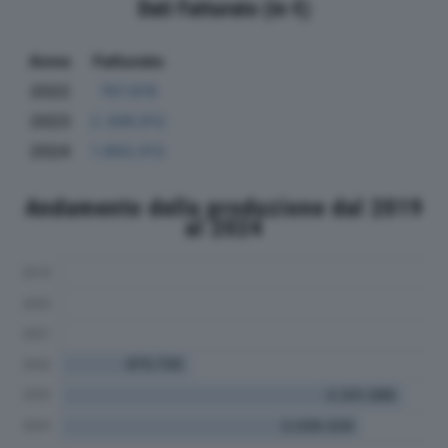
Dati Fatturato (in €)
Anno
Fatturato
2022
767.819
2023
2.306.912
2024
1.993.013
Andamento della produzione dal 2019
al 2024