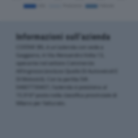
Informazioni sull’azienda
COSTAR SRL è un'azienda con sede a
Gaggiano, in Via Alessandro Volta 13,
operante nel settore Commercio
All'ingrosso (escluso Quello Di Autoveicoli E
Di Motocicli). Con la partita IVA
04607730407, l'azienda si posiziona al
15.916° posto nella classifica provinciale di
Milano per fatturato.