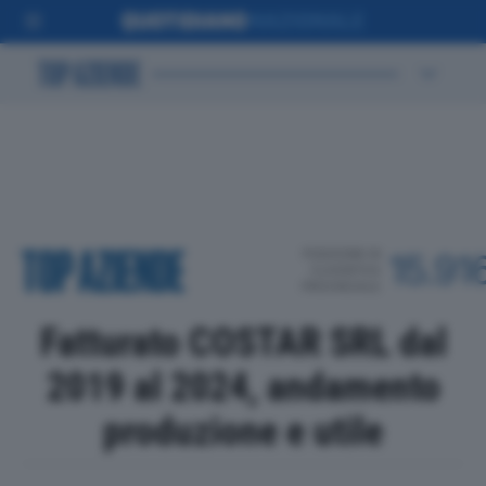
POSIZIONE IN
15.91
CLASSIFICA
PROVINCIALE
Fatturato COSTAR SRL dal
2019 al 2024, andamento
produzione e utile