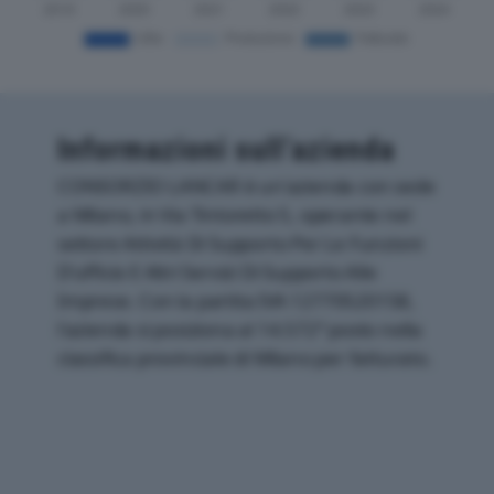
Informazioni sull’azienda
CONSORZIO LANCAR è un'azienda con sede
a Milano, in Via Tintoretto 5, operante nel
settore Attività Di Supporto Per Le Funzioni
D'ufficio E Altri Servizi Di Supporto Alle
Imprese. Con la partita IVA 12770520158,
l'azienda si posiziona al 14.572° posto nella
classifica provinciale di Milano per fatturato.