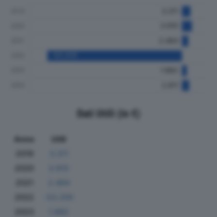
Dati Utili (in €)
Anno
Utili
2019
3.311
2020
3.910
2021
2.484
2022
-53.205
2023
1.882