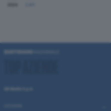
2024
2.811
QN Media S.p.A.
CATEGORIE