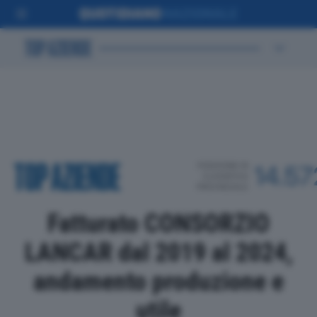
POSIZIONE IN
14.57
CLASSIFICA
PROVINCIALE
Fatturato CONSORZIO
LANCAR dal 2019 al 2024,
andamento produzione e
utile