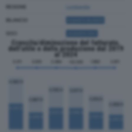
REGIONE
Lombardia
BILANCIO
ACQUISTA BILANCIO
SOCI
ACQUISTA SOCI
Crescita/diminuzione del fatturato,
dell'utile e della produzione dal 2019
al 2024