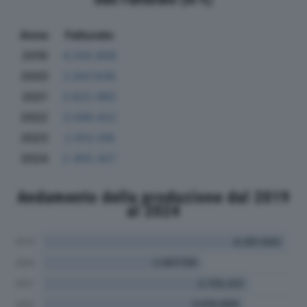
Anno
Fatturato
2019
4.330.808
2020
2.847.836
2021
3.622.982
2022
3.596.422
2023
2.912.108
2024
2.455.427
Andamento della produzione dal 2019
al 2024