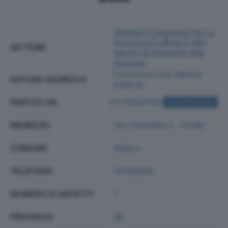
Attività Di Supporto Per Le
Funzioni D'ufficio E Altri
SETTORE
Servizi Di Supporto Alle
Imprese
Consorzio Con Attivita'
NATURA GIURIDICA
Esterna
PARTITA IVA
12770520158
ACQUISTA VISURA
INDIRIZZO
Via Tintoretto 5 - 20145
COMUNE
Milano
TELEFONO
02428092
NUMERO DI ADDETTI
7
PROVINCIA
MI