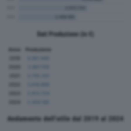
Dati Produzione (in €)
Anno
Produzione
2019
4.361.940
2020
2.867.159
2021
3.705.431
2022
3.616.889
2023
2.913.724
2024
2.459.185
Andamento dell'utile dal 2019 al 2024