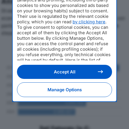
Analisi Economica 2019-2024
cookies to show you personalized ads based
Di seguito l'andamento dei principali indicatori
on your browsing habits) subject to consent.
Their use is regulated by the relevant cookie
economici di CONSORZIO LANCARdal 2019 al 2024, con
policy, which you can read
by clicking here
.
particolare attenzione a fatturato, produzione e utile
To give consent to optional cookies, you can
d'esercizio.
accept all of them by clicking the Accept All
button below. By clicking Manage Options,
you can access the control panel and refuse
Andamento del fatturato dal 2019
all cookies (including profiling cookies); if
al 2024
you refuse everything, only technical cookies
will be used by default. Here is the list of
providers
. Cookie consent will be stored and
applied also to the other websites of
Accept All
Editoriale Nazionale and their subdomains. By
expressing your choice on this site, you will
therefore not be asked again on other
Manage Options
Editoriale Nazionale websites that use the
same consent management platform (CMP).
You can still modify or withdraw your choice
at any time through the “Privacy Settings”
section.
Dati Fatturato (in €)