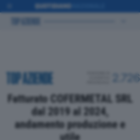
POSIZIONE IN
2.726
CLASSIFICA
PROVINCIALE
Fatturato COFERMETAL SRL
dal 2019 al 2024,
andamento produzione e
utile