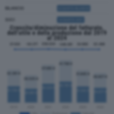
BILANCIO
ACQUISTA BILANCIO
SOCI
ACQUISTA SOCI
Crescita/diminuzione del fatturato,
dell'utile e della produzione dal 2019
al 2024