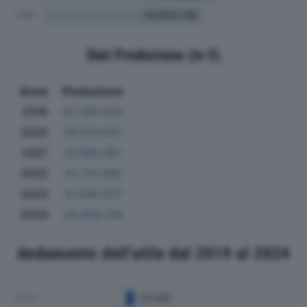
Dati Produzione (in €)
Anno
Produzione
2019
32.280.550
2020
26.524.507
2021
37.095.081
2022
41.737.586
2023
31.845.077
2024
28.826.746
Andamento dell'utile dal 2019 al 2024