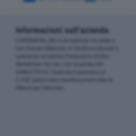
Informazioni sull’azienda
COFERMETAL SRL è un'azienda con sede a
San Donato Milanese, in Via Bruno Buozzi 2,
operante nel settore Produzione Di Altri
Metalli Non Ferrosi. Con la partita IVA
00860770155, l'azienda si posiziona al
2.726° posto nella classifica provinciale di
Milano per fatturato.