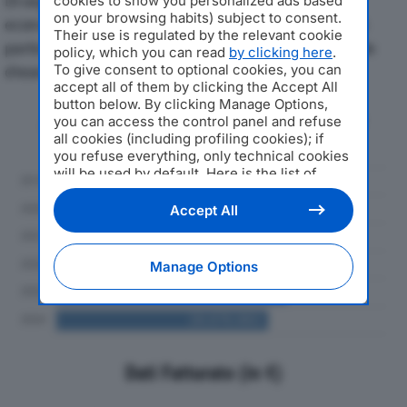
Di seguito l'andamento dei principali indicatori
cookies to show you personalized ads based
on your browsing habits) subject to consent.
economici di COFERMETAL SRLdal 2019 al 2024, con
Their use is regulated by the relevant cookie
particolare attenzione a fatturato, produzione e utile
policy, which you can read
by clicking here
.
To give consent to optional cookies, you can
d'esercizio.
accept all of them by clicking the Accept All
button below. By clicking Manage Options,
Andamento del fatturato dal 2019
you can access the control panel and refuse
al 2024
all cookies (including profiling cookies); if
you refuse everything, only technical cookies
will be used by default. Here is the list of
providers
. Cookie consent will be stored and
applied also to the other websites of
Accept All
Editoriale Nazionale and their subdomains. By
expressing your choice on this site, you will
therefore not be asked again on other
Manage Options
Editoriale Nazionale websites that use the
same consent management platform (CMP).
You can still modify or withdraw your choice
at any time through the “Privacy Settings”
section.
Dati Fatturato (in €)