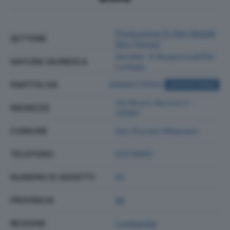
Produzione Di Altri Metalli
SETTORE
Non Ferrosi
Societa' A Responsabilita'
NATURA GIURIDICA
Limitata
PARTITA IVA
00860770155
ACQUISTA VISURA
Via Bruno Buozzi 2 -
INDIRIZZO
20097
COMUNE
San Donato Milanese
TELEFONO
02518991
NUMERO DI ADDETTI
65
PROVINCIA
MI
REGIONE
Lombardia