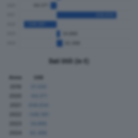
Dati Utili (in €)
Anno
Utili
2019
37.430
2020
-64.371
2021
636.634
2022
-348.081
2023
34.866
2024
62.498