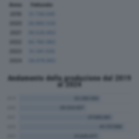
Anno
Fatturato
2019
31.736.049
2020
26.960.526
2021
36.528.903
2022
40.780.983
2023
31.341.556
2024
28.676.983
Andamento della produzione dal 2019
al 2024