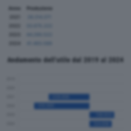
Anno
Produzione
2021
26.314.371
2022
33.675.222
2023
44.290.522
2024
41.493.589
Andamento dell'utile dal 2019 al 2024