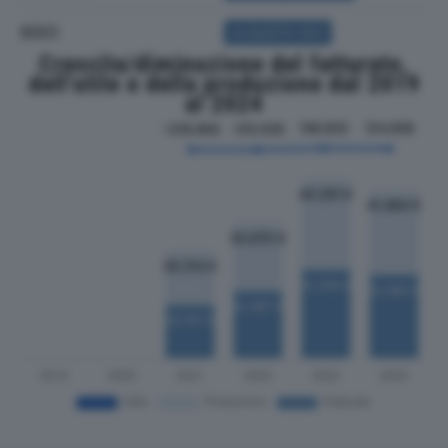
SOCI
ACQUISTA SOCI
Crescita/diminuzione del fatturato,
dell'utile e della produzione dal 2019
al 2024