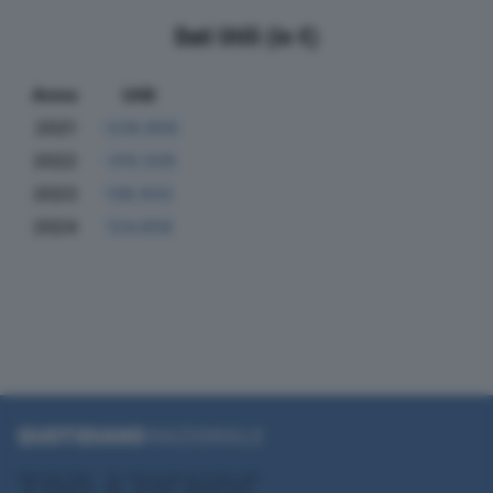
Dati Utili (in €)
Anno
Utili
2021
-228.856
2022
-310.505
2023
138.833
2024
124.658