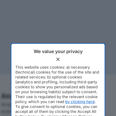
We value your privacy
This website uses cookies: a) necessary
(technical) cookies for the use of the site and
related services; b) optional cookies
(analytics and profiling, including third-party
cookies to show you personalized ads based
on your browsing habits) subject to consent.
Analisi Economica 2019-2024
Their use is regulated by the relevant cookie
policy, which you can read
by clicking here
.
Di seguito l'andamento dei principali indicatori
To give consent to optional cookies, you can
economici di C&M BOOK LOGISTICS SRLdal 2019 al
accept all of them by clicking the Accept All