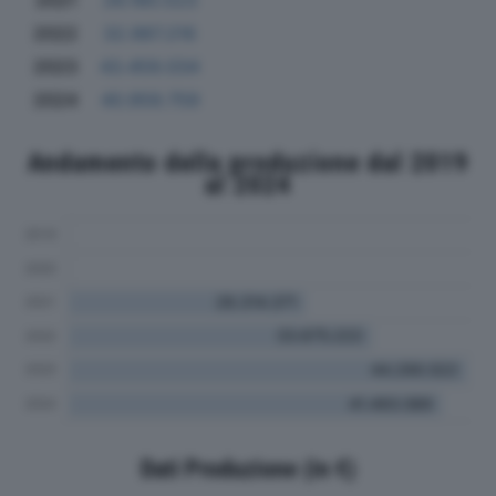
2021
26.180.523
2022
32.987.216
2023
43.459.034
2024
40.959.759
Andamento della produzione dal 2019
al 2024
Dati Produzione (in €)