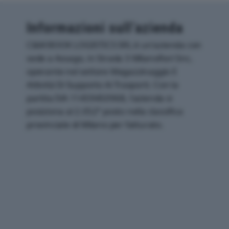
Informazioni sull’azienda
C&M BOOK LOGISTICS SRL è un'azienda con
sede a Assago, in Strada 3 Milanofiori Snc,
operante nel settore Magazzinaggio E
Attività Di Supporto Ai Trasporti. Con la
partita IVA 11459450968, l'azienda si
posiziona al 2.052° posto nella classifica
provinciale di Milano per fatturato.