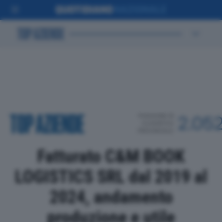
POSIZIONE IN
2.05
CLASSIFICA
PROVINCIALE
Fatturato C&M BOOK
LOGISTICS SRL dal 2019 al
2024, andamento
produzione e utile