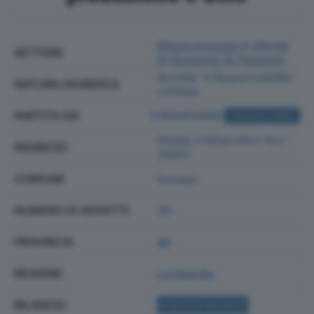
Magazzinaggio E Attività
SETTORE
Di Supporto Ai Trasporti
Societa' A Responsabilita'
NATURA GIURIDICA
Limitata
PARTITA IVA
11459450968
ACQUISTA VISURA
Strada 3 Milanofiori Snc -
INDIRIZZO
20057
COMUNE
Assago
NUMERO DI ADDETTI
30
PROVINCIA
MI
REGIONE
Lombardia
BILANCIO
ACQUISTA BILANCIO