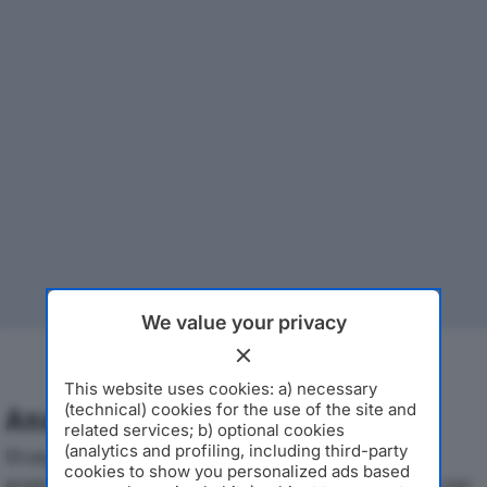
We value your privacy
This website uses cookies: a) necessary
(technical) cookies for the use of the site and
Analisi Economica 2019-2024
related services; b) optional cookies
(analytics and profiling, including third-party
Di seguito l'andamento dei principali indicatori
cookies to show you personalized ads based
economici di CHOPARD ITALIA SRLdal 2019 al 2024, con