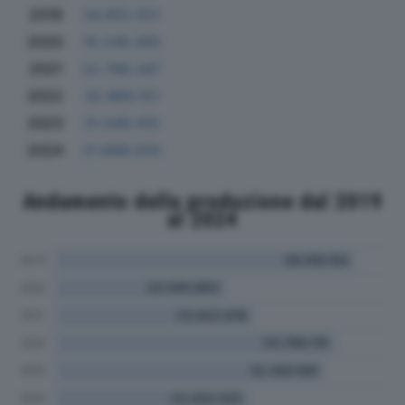
2019
34.955.551
2020
18.248.360
2021
22.788.347
2022
32.869.151
2023
31.049.410
2024
21.688.033
Andamento della produzione dal 2019
al 2024