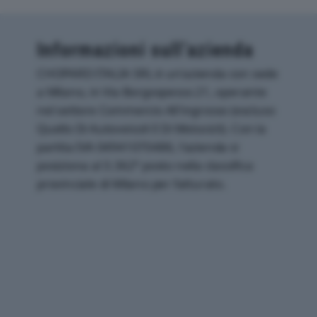
Informazioni sull’azienda
CHOPARD ITALIA SRL è un'azienda con sede
a Milano, in Via Borgospesso 21, operante
nel settore Commercio All'ingrosso (escluso
Quello Di Autoveicoli E Di Motocicli). Con la
partita IVA 04941070486, l'azienda si
posiziona al 3.362° posto nella classifica
provinciale di Milano per fatturato.