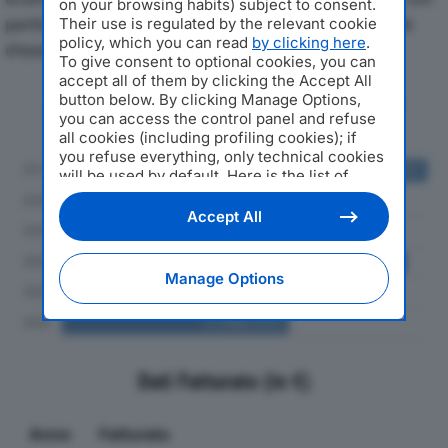
on your browsing habits) subject to consent.
particolare attenzione a fatturato, produzione e utile
Their use is regulated by the relevant cookie
policy, which you can read
by clicking here
.
d'esercizio.
To give consent to optional cookies, you can
accept all of them by clicking the Accept All
button below. By clicking Manage Options,
Andamento del fatturato dal 2019
you can access the control panel and refuse
al 2024
all cookies (including profiling cookies); if
you refuse everything, only technical cookies
will be used by default. Here is the list of
providers
. Cookie consent will be stored and
applied also to the other websites of
Accept All
Editoriale Nazionale and their subdomains. By
expressing your choice on this site, you will
therefore not be asked again on other
Manage Options
Editoriale Nazionale websites that use the
same consent management platform (CMP).
You can still modify or withdraw your choice
at any time through the “Privacy Settings”
section.
Dati Fatturato (in €)
Anno
Fatturato