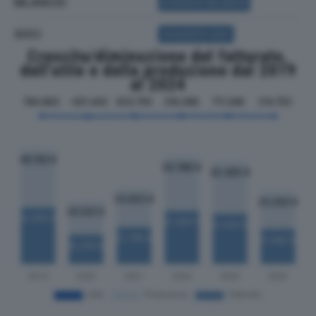
BILANCIO
ACQUISTA BILANCIO
SOCI
ACQUISTA SOCI
Crescita/diminuzione del fatturato,
dell'utile e della produzione dal 2019
al 2024