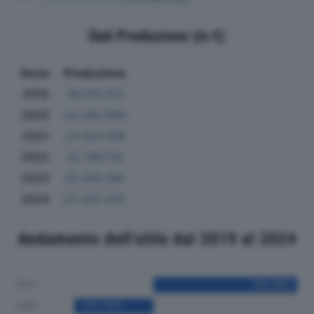
Dati Produzione (in €)
Anno
Produzione
2019
36.159.153
2020
20.540.860
2021
23.922.618
2022
33.788.116
2023
32.455.166
2024
23.302.525
Andamento dell'utile dal 2019 al 2024