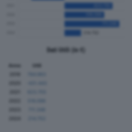
Dati Utili (in €)
Anno
Utili
2019
784.963
2020
-431.443
2021
623.755
2022
516.096
2023
711.348
2024
214.752