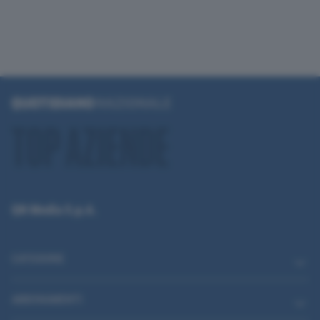
QN Media S.p.A.
CATEGORIE
ABBONAMENTI