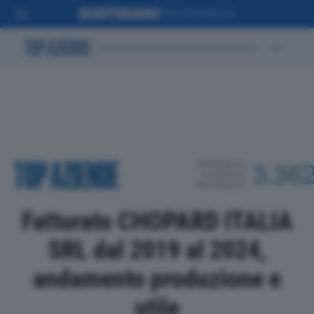
POSIZIONE IN
3.36
CLASSIFICA
PROVINCIALE
Fatturato CHOPARD ITALIA
SRL dal 2019 al 2024,
andamento produzione e
utile