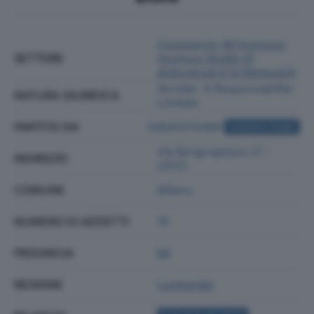
Commercio All'ingrosso
SETTORE
(escluso Quello Di
Autoveicoli E Di Motocicli)
Societa' A Responsabilita'
NATURA GIURIDICA
Limitata
PARTITA IVA
04941070486
ACQUISTA VISURA
Via Borgospesso 21 -
INDIRIZZO
20121
COMUNE
Milano
NUMERO DI ADDETTI
19
PROVINCIA
MI
REGIONE
Lombardia