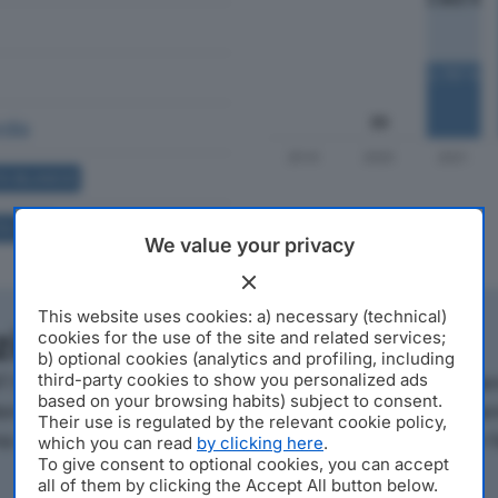
dia
A BILANCIO
A SOCI
We value your privacy
This website uses cookies: a) necessary (technical)
azienda
cookies for the use of the site and related services;
b) optional cookies (analytics and profiling, including
PER BREVITA’ CRM SRL è un'azienda con sede a Milano, i
third-party cookies to show you personalized ads
based on your browsing habits) subject to consent.
oriale E Altra Consulenza Amministrativo-gestionale E Pian
Their use is regulated by the relevant cookie policy,
 al 9.857° posto nella classifica provinciale di Milano per 
which you can read
by clicking here
.
To give consent to optional cookies, you can accept
all of them by clicking the Accept All button below.