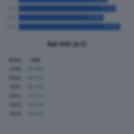
Dati Utili (in €)
Anno
Utili
2019
20.066
2020
46.478
2021
65.016
2022
71.012
2023
62.158
2024
74.253