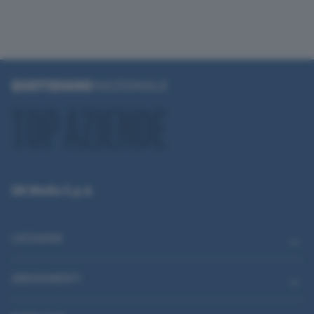
QN Media S.p.A.
CATEGORIE
ABBONAMENTI