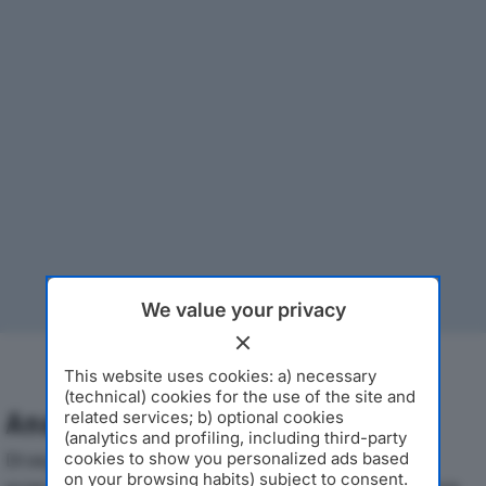
We value your privacy
This website uses cookies: a) necessary
(technical) cookies for the use of the site and
Analisi Economica 2019-2024
related services; b) optional cookies
(analytics and profiling, including third-party
Di seguito l'andamento dei principali indicatori
cookies to show you personalized ads based
on your browsing habits) subject to consent.