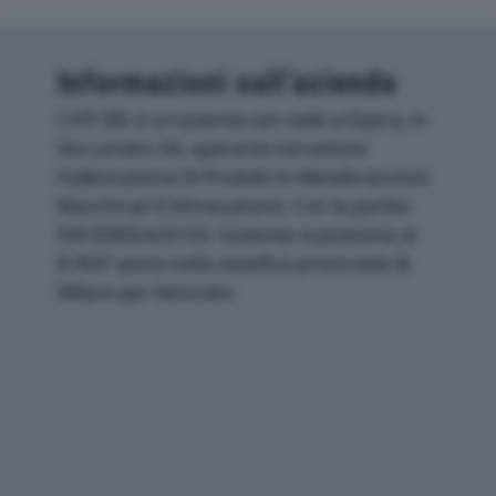
Informazioni sull’azienda
CATI SRL è un'azienda con sede a Opera, in
Via Lambro 36, operante nel settore
Fabbricazione Di Prodotti In Metallo (esclusi
Macchinari E Attrezzature). Con la partita
IVA 00892420159, l'azienda si posiziona al
8.956° posto nella classifica provinciale di
Milano per fatturato.