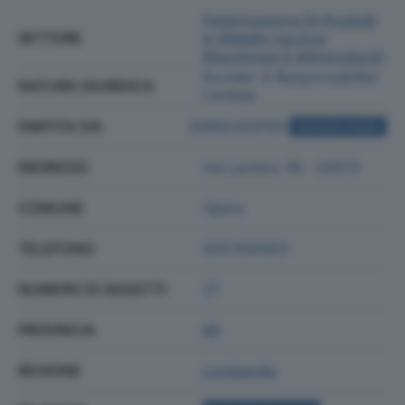
Fabbricazione Di Prodotti
SETTORE
In Metallo (esclusi
Macchinari E Attrezzature)
Societa' A Responsabilita'
NATURA GIURIDICA
Limitata
PARTITA IVA
00892420159
ACQUISTA VISURA
INDIRIZZO
Via Lambro 36 - 20073
COMUNE
Opera
TELEFONO
0257600901
NUMERO DI ADDETTI
27
PROVINCIA
MI
REGIONE
Lombardia