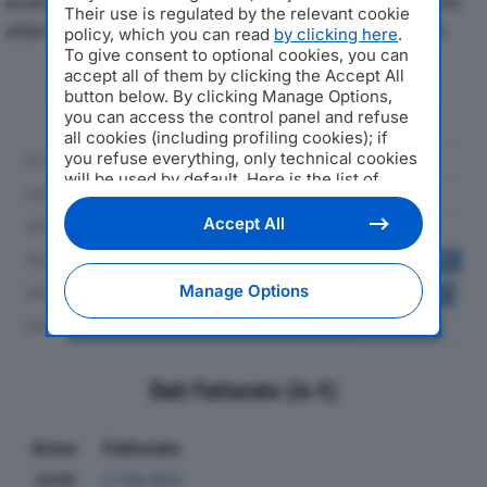
economici di CATI SRLdal 2019 al 2024, con particolare
Their use is regulated by the relevant cookie
attenzione a fatturato, produzione e utile d'esercizio.
policy, which you can read
by clicking here
.
To give consent to optional cookies, you can
accept all of them by clicking the Accept All
Andamento del fatturato dal 2019
button below. By clicking Manage Options,
al 2024
you can access the control panel and refuse
all cookies (including profiling cookies); if
you refuse everything, only technical cookies
will be used by default. Here is the list of
providers
. Cookie consent will be stored and
applied also to the other websites of
Accept All
Editoriale Nazionale and their subdomains. By
expressing your choice on this site, you will
therefore not be asked again on other
Manage Options
Editoriale Nazionale websites that use the
same consent management platform (CMP).
You can still modify or withdraw your choice
at any time through the “Privacy Settings”
section.
Dati Fatturato (in €)
Anno
Fatturato
2019
3.196.893