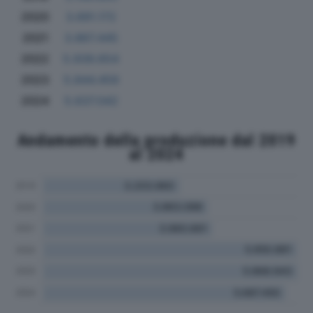
2020
3.691.172
2021
3.867.445
2022
5.939.654
2023
5.844.459
2024
5.637.042
Andamento della produzione dal 2019
al 2024