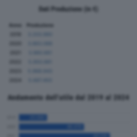
Dati Produzione (in €)
Anno
Produzione
2019
3.203.960
2020
3.863.088
2021
3.960.661
2022
5.950.881
2023
5.968.943
2024
5.687.450
Andamento dell'utile dal 2019 al 2024