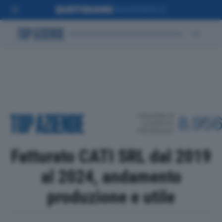
POSIZIONE IN
8.95
CLASSIFICA
PROVINCIALE
Fatturato CATI SRL dal 2019
al 2024, andamento
produzione e utile