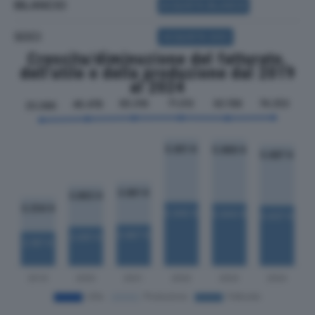
BILANCIO
ACQUISTA BILANCIO
SOCI
ACQUISTA SOCI
Crescita/diminuzione del fatturato,
dell'utile e della produzione dal 2019
al 2024