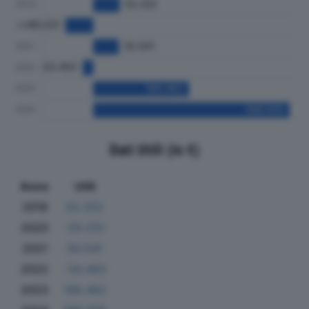
Dati Utili (in €)
Anno
Utili
2019
52.252
2020
-55.031
2021
50.541
2022
-20.463
2023
189.462