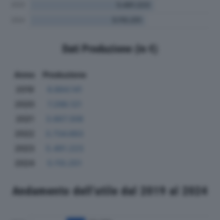
Dati Produzione (in €)
Anno
Produzione
2019
6.884.141
2020
7.298.121
2021
3.667.306
2022
3.734.663
2023
5.491.223
2024
5.110.251
Andamento dell'utile dal 2019 al 2024