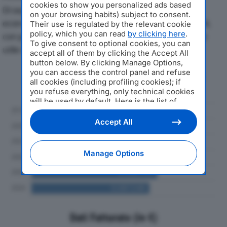
cookies to show you personalized ads based
Di seguito l'andamento dei principali indicatori
on your browsing habits) subject to consent.
economici di CASIRAGHI GRECO SRLdal 2019 al 2024,
Their use is regulated by the relevant cookie
policy, which you can read
by clicking here
.
con particolare attenzione a fatturato, produzione e
To give consent to optional cookies, you can
utile d'esercizio.
accept all of them by clicking the Accept All
button below. By clicking Manage Options,
you can access the control panel and refuse
Andamento del fatturato dal 2019
all cookies (including profiling cookies); if
al 2024
you refuse everything, only technical cookies
will be used by default. Here is the list of
providers
. Cookie consent will be stored and
applied also to the other websites of
Accept All
Editoriale Nazionale and their subdomains. By
expressing your choice on this site, you will
therefore not be asked again on other
Manage Options
Editoriale Nazionale websites that use the
same consent management platform (CMP).
You can still modify or withdraw your choice
at any time through the “Privacy Settings”
section.
Dati Fatturato (in €)