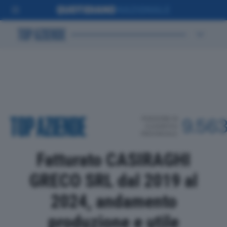
POSIZIONE IN
9.56
CLASSIFICA
PROVINCIALE
Fatturato CASIRAGHI
GRECO SRL dal 2019 al
2024, andamento
produzione e utile