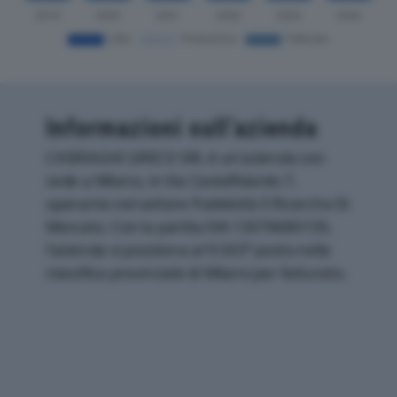
Informazioni sull’azienda
CASIRAGHI GRECO SRL è un'azienda con
sede a Milano, in Via Castelfidardo 7,
operante nel settore Pubblicità E Ricerche Di
Mercato. Con la partita IVA 13076680159,
l'azienda si posiziona al 9.563° posto nella
classifica provinciale di Milano per fatturato.