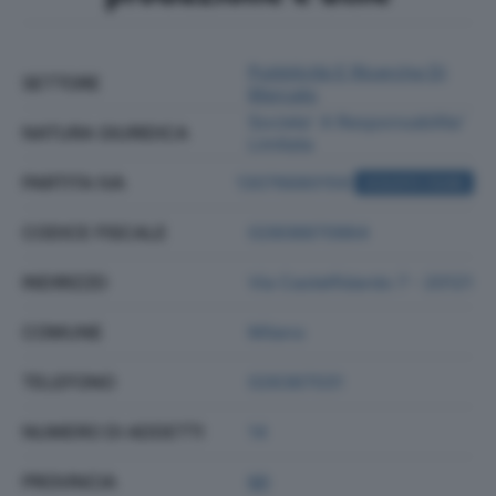
Pubblicità E Ricerche Di
SETTORE
Mercato
Societa' A Responsabilita'
NATURA GIURIDICA
Limitata
PARTITA IVA
13076680159
ACQUISTA VISURA
CODICE FISCALE
02808870964
INDIRIZZO
Via Castelfidardo 7 - 20121
COMUNE
Milano
TELEFONO
026367031
NUMERO DI ADDETTI
14
PROVINCIA
MI