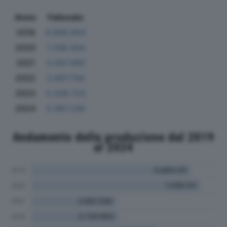
Anno
Fatturato
2019
6.869.804
2020
7.288.584
2021
3.597.060
2022
3.607.744
2023
5.436.723
2024
5.087.248
Andamento della produzione dal 2019
al 2024