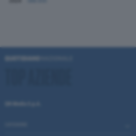
2024
388.935
QN Media S.p.A.
CATEGORIE