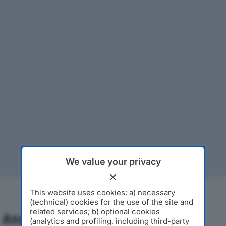
We value your privacy
This website uses cookies: a) necessary
(technical) cookies for the use of the site and
related services; b) optional cookies
Analisi Economica 2019-2024
(analytics and profiling, including third-party