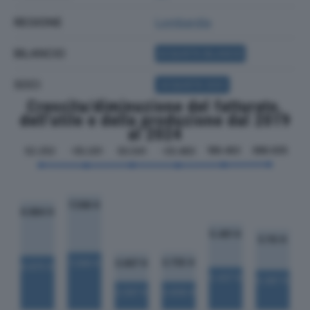
REGIONE
Lombardia
BILANCIO
ACQUISTA BILANCIO
SOCI
ACQUISTA SOCI
Crescita/diminuzione del fatturato,
dell'utile e della produzione dal 2019
al 2024