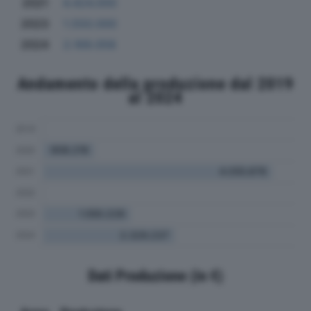
2021
4.424.000
2023
1.550.000
2024
2.169.058
Andamento della produzione dal 2019
al 2024
Dati Produzione (in €)