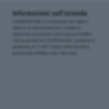
Informazioni sull’azienda
CAIABONO SRL è un'azienda con sede a
Milano, in Via Gaetano De Castillia 8,
operante nel settore Costruzione Di Edifici.
Con la partita IVA 10290550150, l'azienda si
posiziona al 15.401° posto nella classifica
provinciale di Milano per fatturato.