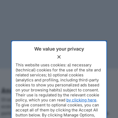
We value your privacy
This website uses cookies: a) necessary
(technical) cookies for the use of the site and
related services; b) optional cookies
(analytics and profiling, including third-party
cookies to show you personalized ads based
Analisi Economica 2019-2024
on your browsing habits) subject to consent.
Their use is regulated by the relevant cookie
Di seguito l'andamento dei principali indicatori
policy, which you can read
by clicking here
.
To give consent to optional cookies, you can
economici di CAIABONO SRLdal 2019 al 2024, con
accept all of them by clicking the Accept All
particolare attenzione a fatturato, produzione e utile
button below. By clicking Manage Options,