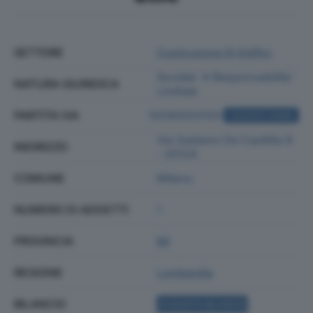
SETTORE
Costruzione Di Edifici
Societa' A Responsabilita'
NATURA GIURIDICA
Limitata
PARTITA IVA
10290550150
ACQUISTA VISURA
Via Gaetano De Castillia 8
INDIRIZZO
- 20124
COMUNE
Milano
NUMERO DI ADDETTI
1
PROVINCIA
MI
REGIONE
Lombardia
BILANCIO
ACQUISTA BILANCIO