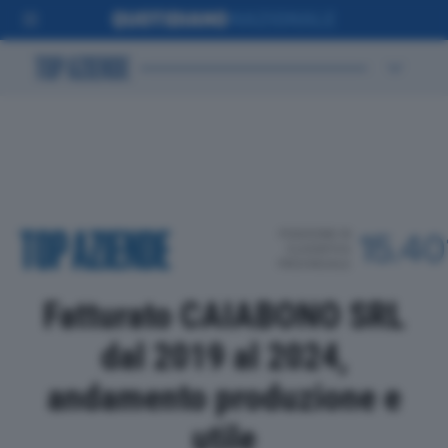
POSIZIONE IN
15.40
CLASSIFICA
PROVINCIALE
Fatturato CAIABONO SRL
dal 2019 al 2024,
andamento produzione e
utile