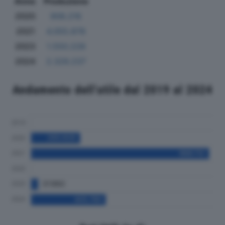
Anno
Produzione
2020
908.216
2021
4.055.878
2023
1.550.228
2024
2.329.237
Andamento dell'utile dal 2019 al 2024