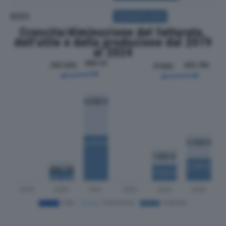
SOCI
ACQUISTA SOCI
Crescita/diminuzione del fatturato,
dell'utile e della produzione dal 2019
al 2024