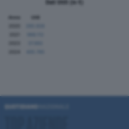
Dati Utili (in €)
Anno
Utili
2020
265.928
2021
968.112
2023
37.892
2024
405.785