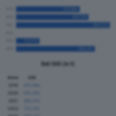
Dati Utili (in €)
Anno
Utili
2019
470.964
2020
535.255
2021
693.212
2023
173.375