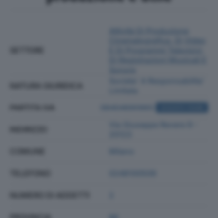
Attività Di Produzione
Cinematografica, Di Video
SETTORE
E Di Programmi Televisivi,
Di Registrazioni Musicali E
Sonore
Societa' A Responsabilita'
NATURA GIURIDICA
Limitata
PARTITA IVA
06404690965
ACQUISTA VISURA
Via Giuseppe Revere 9 -
INDIRIZZO
20123
COMUNE
Milano
TELEFONO
0248100509
NUMERO DI ADDETTI
2
PROVINCIA
MI