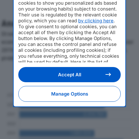
cookies to show you personalized ads based
on your browsing habits) subject to consent.
Their use is regulated by the relevant cookie
policy, which you can read
by clicking here
.
Analisi Economica 2019-2024
To give consent to optional cookies, you can
accept all of them by clicking the Accept All
Di seguito l'andamento dei principali indicatori
button below. By clicking Manage Options,
economici di CAFE’ CONCERTO INTERNATIONAL SRLdal
you can access the control panel and refuse
2019 al 2024, con particolare attenzione a fatturato,
all cookies (including profiling cookies); if
you refuse everything, only technical cookies
produzione e utile d'esercizio.
will be used by default. Here is the list of
providers
. Cookie consent will be stored and
applied also to the other websites of
Andamento del fatturato dal 2019
Accept All
Editoriale Nazionale and their subdomains. By
al 2024
expressing your choice on this site, you will
therefore not be asked again on other
Manage Options
Editoriale Nazionale websites that use the
same consent management platform (CMP).
You can still modify or withdraw your choice
at any time through the “Privacy Settings”
section.