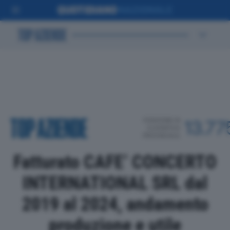
POSIZIONE IN
13.77
CLASSIFICA
PROVINCIALE
Fatturato CAFE’ CONCERTO
INTERNATIONAL SRL dal
2019 al 2024, andamento
produzione e utile