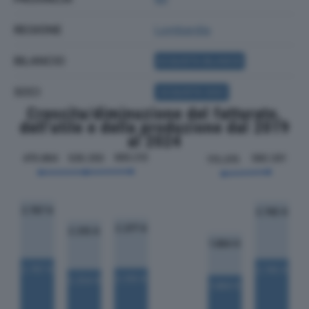
REGIONE
Lombardia
BILANCIO
ACQUISTA BILANCIO
SOCI
ACQUISTA SOCI
Crescita/diminuzione del fatturato,
dell'utile e della produzione dal 2019
al 2024